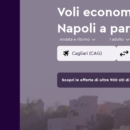
Voli economi
Napoli a pa
Andata e ritorno
1 adulto
Scopri le offerte di oltre 900 siti