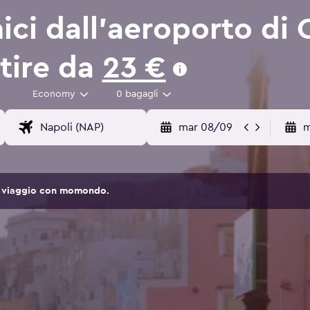
ci dall'aeroporto di 
rtire da
23 €
Economy
0 bagagli
mar 08/09
m
 di viaggio con momondo.