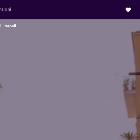
sioni
i - Napoli