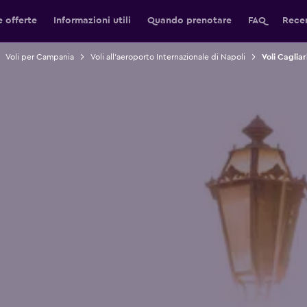
e offerte
Informazioni utili
Quando prenotare
FAQ
Recen
Voli per Campania
Voli all'aeroporto Internazionale di Napoli
Voli Cagliar