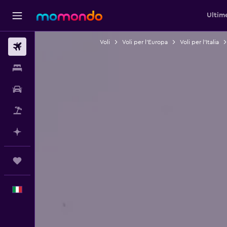
Ultim
Voli
Voli per l'Europa
Voli per l'Italia
Voli
Soggiorni
Noleggio auto
Pacchetti vacanze
Fai piani con l'AI
Trips
Italiano