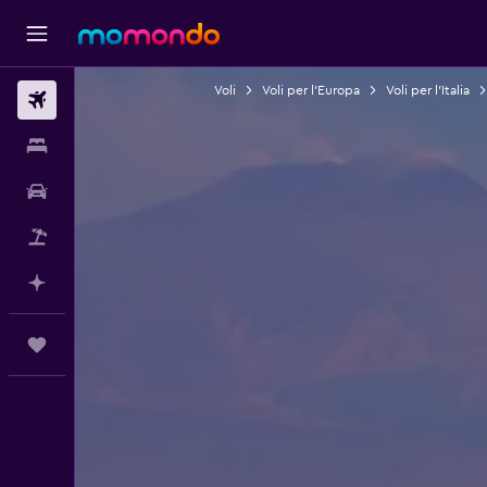
Voli
Voli per l'Europa
Voli per l'Italia
Voli
Soggiorni
Noleggio auto
Pacchetti vacanze
Fai piani con l'AI
Trips