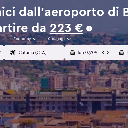
ci dall'aeroporto di B
artire da
223 €
Economy
0 bagagli
lun 07/09