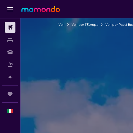
Voli
Voli per l'Europa
Voli per Paesi Bas
Voli
Soggiorni
Noleggio auto
Pacchetti vacanze
Fai piani con l'AI
Trips
Italiano