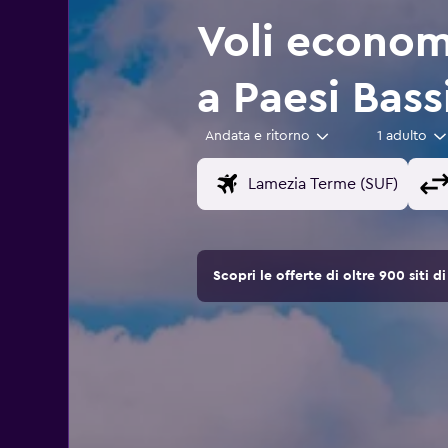
Voli econom
a Paesi Bass
Andata e ritorno
1 adulto
Scopri le offerte di oltre 900 siti