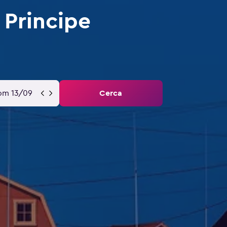
 Principe
om 13/09
Cerca