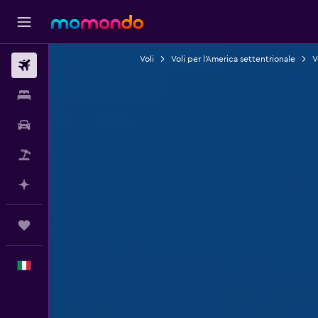
Voli
Voli per l'America settentrionale
V
Voli
Soggiorni
Noleggio auto
Pacchetti vacanze
Fai piani con l'AI
Trips
Italiano