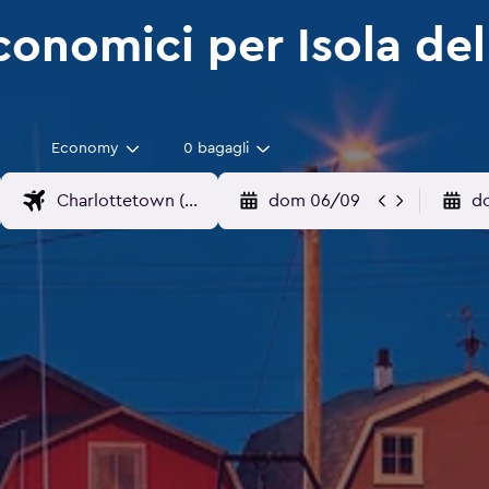
conomici per Isola del
Economy
0 bagagli
dom 06/09
d