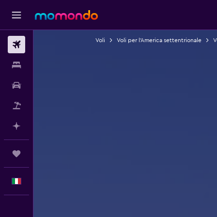
Voli
Voli per l'America settentrionale
V
Voli
Soggiorni
Noleggio auto
Pacchetti vacanze
Fai piani con l'AI
Trips
Italiano