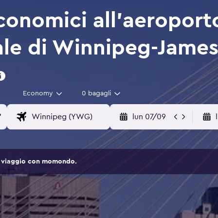
conomici all'aeroport
ale di Winnipeg-Jame
Economy
0 bagagli
lun 07/09
 di viaggio con momondo.