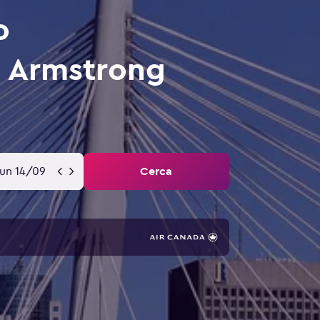
o
s Armstrong
lun 14/09
Cerca