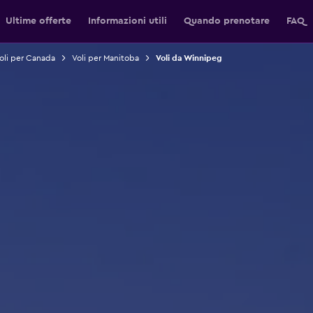
Ultime offerte
Informazioni utili
Quando prenotare
FAQ
oli per Canada
Voli per Manitoba
Voli da Winnipeg