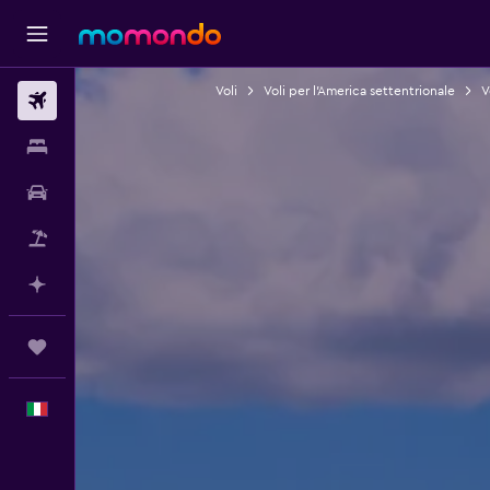
Voli
Voli per l'America settentrionale
V
Voli
Soggiorni
Noleggio auto
Pacchetti vacanze
Fai piani con l'AI
Trips
Italiano