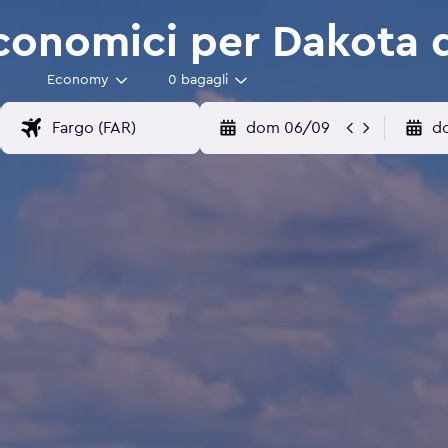
economici per Dakota 
Economy
0 bagagli
dom 06/09
d