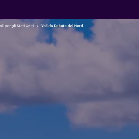
oli per gli Stati Uniti
Voli da Dakota del Nord