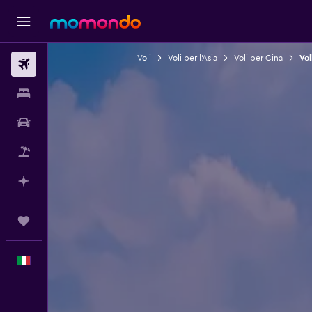
Voli
Voli per l'Asia
Voli per Cina
Vol
Voli
Soggiorni
Noleggio auto
Pacchetti vacanze
Fai piani con l'AI
Trips
Italiano