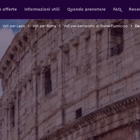
e offerte
Informazioni utili
Quando prenotare
FAQ
Recen
Voli per Lazio
Voli per Roma
Voli per Aeroporto di Roma-Fiumicino
Da