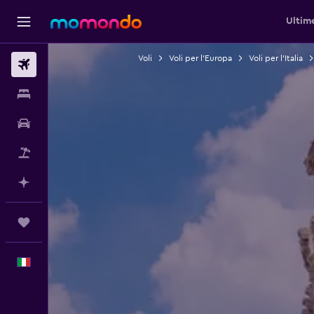
Ultim
Voli
Voli per l'Europa
Voli per l'Italia
Voli
Soggiorni
Noleggio auto
Pacchetti vacanze
Fai piani con l'AI
Trips
Italiano