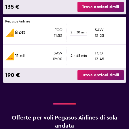
135 €
Trova opzioni simili
Pegasus Airlines
FCO
SAW
8 ott
2 h 30 min
11:55
15:25
SAW
FCO
11 ott
2 h 45 min
12:00
13:45
190 €
Trova opzioni simili
Offerte per voli Pegasus Airlines di sola
andata