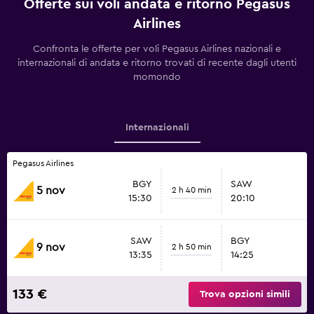
Offerte sui voli andata e ritorno Pegasus
Airlines
Confronta le offerte per voli Pegasus Airlines nazionali e
internazionali di andata e ritorno trovati di recente dagli utenti
momondo
Internazionali
Pegasus Airlines
BGY
SAW
5 nov
2 h 40 min
15:30
20:10
SAW
BGY
9 nov
2 h 50 min
13:35
14:25
133 €
Trova opzioni simili