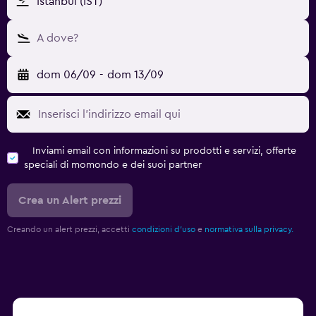
Istanbul (IST)
A dove?
dom 06/09
-
dom 13/09
Inviami email con informazioni su prodotti e servizi, offerte
speciali di momondo e dei suoi partner
Crea un Alert prezzi
Creando un alert prezzi, accetti
condizioni d'uso
e
normativa sulla privacy.