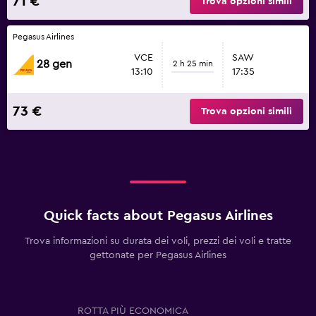
71 €
Trova opzioni simili
Pegasus Airlines
VCE
SAW
28 gen
2 h 25 min
13:10
17:35
73 €
Trova opzioni simili
Quick facts about Pegasus Airlines
Trova informazioni su durata dei voli, prezzi dei voli e tratte
gettonate per Pegasus Airlines
ROTTA PIÙ ECONOMICA