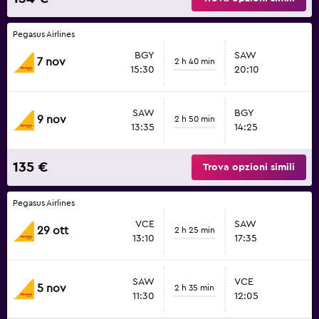
Pegasus Airlines
BGY
SAW
7 nov
2 h 40 min
15:30
20:10
SAW
BGY
9 nov
2 h 50 min
13:35
14:25
135 €
Trova opzioni simili
Pegasus Airlines
VCE
SAW
29 ott
2 h 25 min
13:10
17:35
SAW
VCE
5 nov
2 h 35 min
11:30
12:05