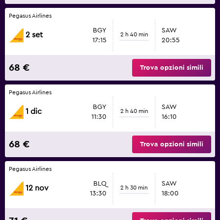
Pegasus Airlines
BGY
SAW
2 set
2 h 40 min
17:15
20:55
68 €
Trova opzioni simili
Pegasus Airlines
BGY
SAW
1 dic
2 h 40 min
11:30
16:10
68 €
Trova opzioni simili
Pegasus Airlines
BLQ
SAW
12 nov
2 h 30 min
13:30
18:00