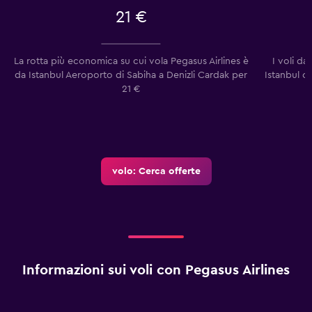
21 €
La rotta più economica su cui vola Pegasus Airlines è
I voli d
da Istanbul Aeroporto di Sabiha a Denizli Cardak per
Istanbul c
21 €
volo: Cerca offerte
Informazioni sui voli con Pegasus Airlines