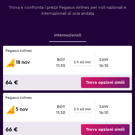
Trova e confronta i prezzi Pegasus Airlines per voli nazionali e
internazionali di sola andata
Internazionali
Pegasus Airlines
BGY
SAW
18 nov
2 h 40 min
11:30
16:10
64 €
Trova opzioni simili
Pegasus Airlines
BGY
SAW
5 nov
2 h 40 min
11:30
16:10
66 €
Trova opzioni simili