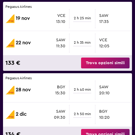
Pegasus Airlines
VCE
SAW
19 nov
2 h 25 min
13:10
17:35
SAW
VCE
22 nov
2 h 35 min
11:30
12:05
133 €
Trova opzioni simili
Pegasus Airlines
BGY
SAW
28 nov
2 h 40 min
15:30
20:10
SAW
BGY
2 dic
2 h 50 min
09:30
10:20
134 €
Trova opzioni simili