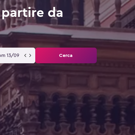
partire da
om 13/09
Cerca