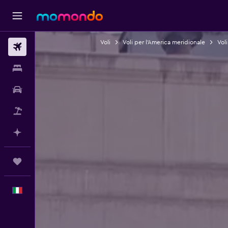
Voli
Voli per l'America meridionale
Vol
Voli
Soggiorni
Noleggio auto
Pacchetti vacanze
Fai piani con l'AI
Trips
Italiano