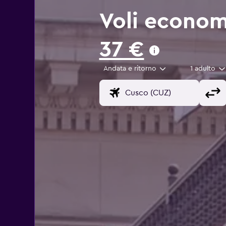
Voli econom
37 €
Andata e ritorno
1 adulto