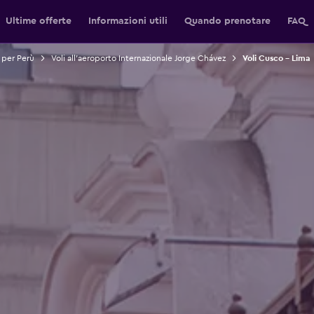
Ultime offerte
Informazioni utili
Quando prenotare
FAQ
i per Perù
Voli all'aeroporto Internazionale Jorge Chávez
Voli Cusco - Lima