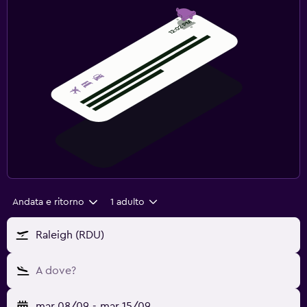
Andata e ritorno
1 adulto
Raleigh (RDU)
A dove?
mar 08/09
-
mar 15/09