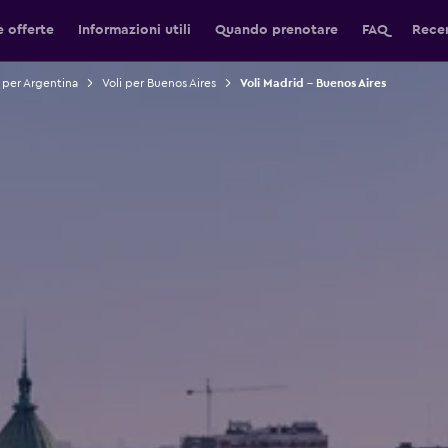
e offerte
Informazioni utili
Quando prenotare
FAQ
Recen
i per Argentina
Voli per Buenos Aires
Voli Madrid - Buenos Aires