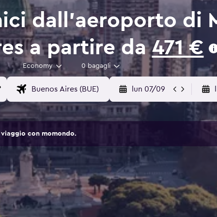
ici dall'aeroporto di 
es a partire da
471 €
Economy
0 bagagli
lun 07/09
 di viaggio con momondo.