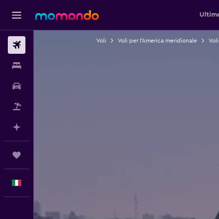
Ultim
Voli
Voli per l'America meridionale
Vol
Voli
Soggiorni
Noleggio auto
Pacchetti vacanze
Fai piani con l'AI
Trips
Italiano