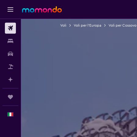
Voli
Voli per l'Europa
Voli per Cossovo
Voli
Soggiorni
Noleggio auto
Pacchetti vacanze
Fai piani con l'AI
Trips
Italiano