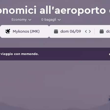
onomici all'aeroporto
Economy
0 bagagli
dom 06/09
d
 di viaggio con momondo.