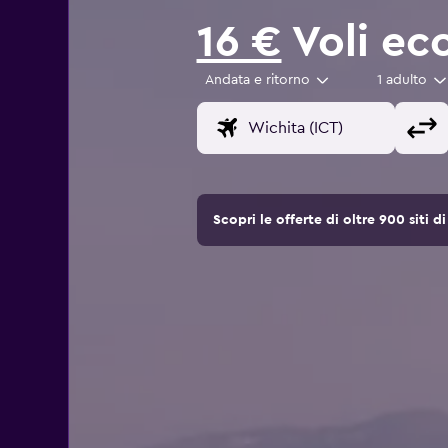
16 €
Voli ec
Andata e ritorno
1 adulto
Scopri le offerte di oltre 900 siti