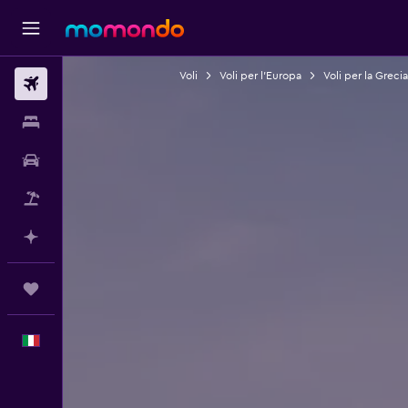
Voli
Voli per l'Europa
Voli per la Grecia
Voli
Soggiorni
Noleggio auto
Pacchetti vacanze
Fai piani con l'AI
Trips
Italiano