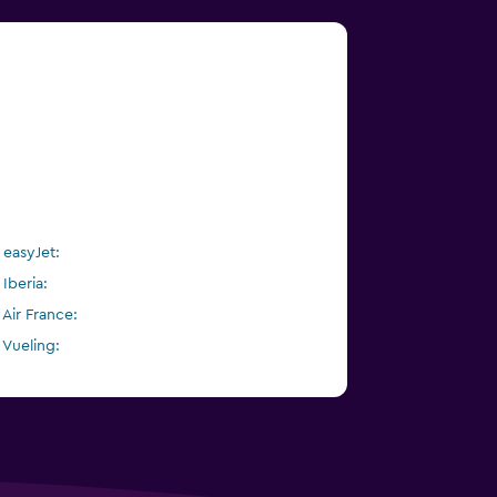
i easyJet:
 Iberia:
 Air France:
i Vueling: