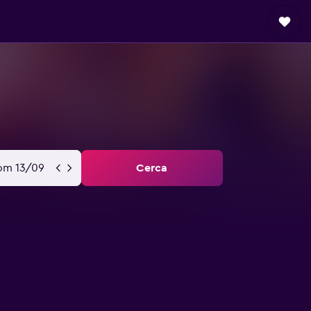
om 13/09
Cerca