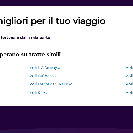
migliori per il tuo viaggio
 fortuna è dalla mia parte
rano su tratte simili
voli ITA Airways:
vol
voli Lufthansa:
voli
voli TAP AIR PORTUGAL:
voli
voli KLM:
vol