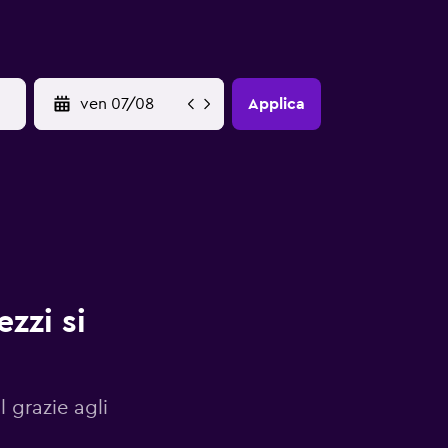
YYYY-MM-DD
Applica
zzi si
l grazie agli