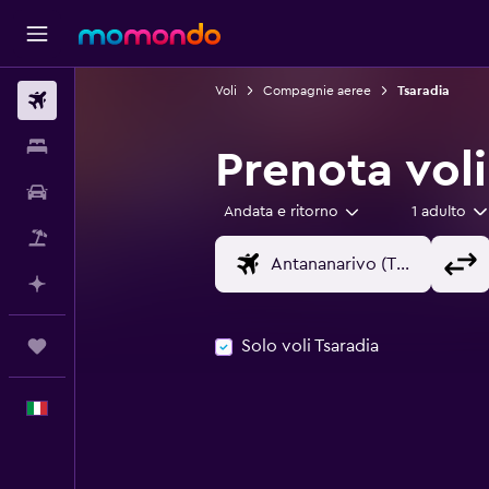
Voli
Compagnie aeree
Tsaradia
Voli
Soggiorni
Prenota voli
Noleggio auto
Andata e ritorno
1 adulto
Pacchetti vacanze
Fai piani con l'AI
Solo voli Tsaradia
Trips
Italiano