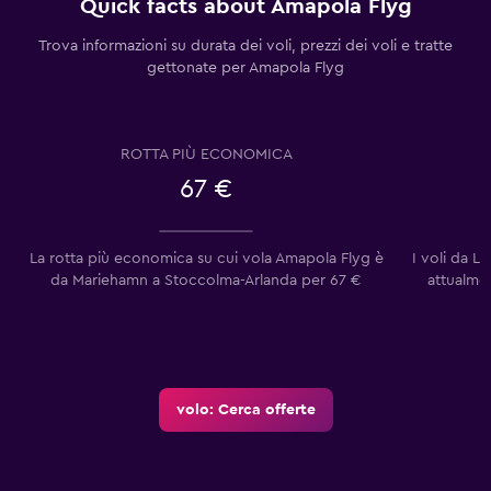
Quick facts about Amapola Flyg
Trova informazioni su durata dei voli, prezzi dei voli e tratte
gettonate per Amapola Flyg
ROTTA PIÙ ECONOMICA
67 €
La rotta più economica su cui vola Amapola Flyg è
I voli da L
da Mariehamn a Stoccolma-Arlanda per 67 €
attualme
volo: Cerca offerte