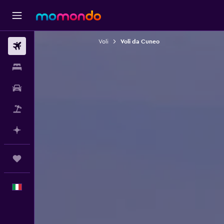
Voli
Voli da Cuneo
Voli
Soggiorni
Noleggio auto
Pacchetti vacanze
Fai piani con l'AI
Trips
Italiano