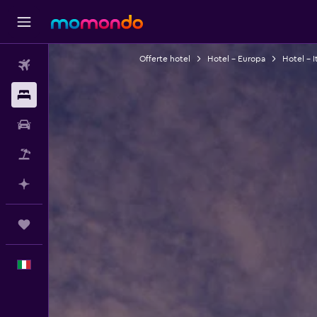
Offerte hotel
Hotel - Europa
Hotel - It
Voli
Soggiorni
Noleggio auto
Pacchetti vacanze
Fai piani con l'AI
Trips
Italiano