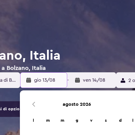
ano, Italia
 a Bolzano, Italia
gio 13/08
-
ven 14/08
2 o
agosto 2026
di opzioni di hotel e alloggi.
l
m
m
g
v
s
d
l