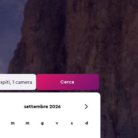
Cerca
spiti, 1 camera
settembre 2026
m
m
g
v
s
d