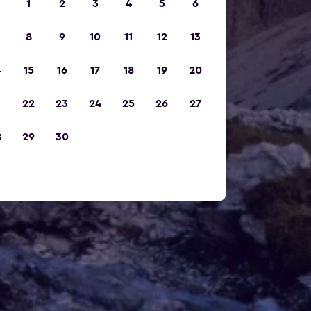
1
2
3
4
5
6
8
9
10
11
12
13
4
15
16
17
18
19
20
1
22
23
24
25
26
27
8
29
30