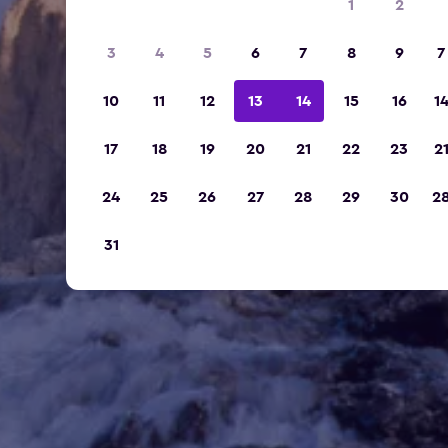
1
2
3
4
5
6
7
8
9
7
10
11
12
13
14
15
16
1
17
18
19
20
21
22
23
2
24
25
26
27
28
29
30
2
31