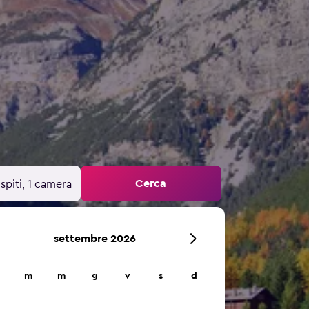
Cerca
spiti, 1 camera
settembre 2026
m
m
g
v
s
d