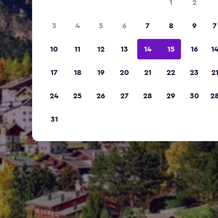
1
2
3
4
5
6
7
8
9
7
10
11
12
13
14
15
16
1
17
18
19
20
21
22
23
2
24
25
26
27
28
29
30
2
31