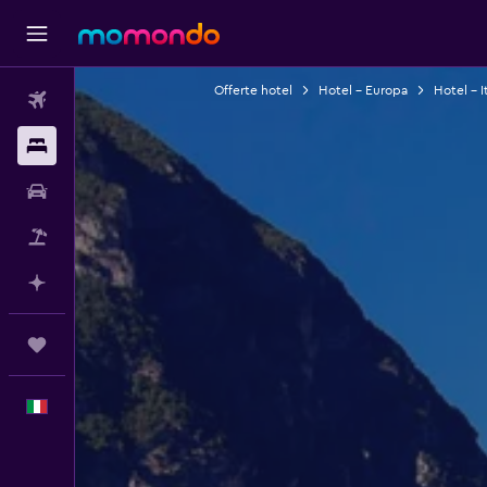
Offerte hotel
Hotel - Europa
Hotel - It
Voli
Soggiorni
Noleggio auto
Pacchetti vacanze
Fai piani con l'AI
Trips
Italiano