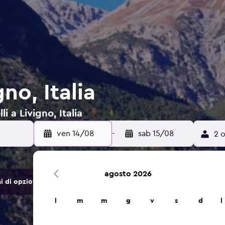
no, Italia
i a Livigno, Italia
ven 14/08
-
sab 15/08
2 o
agosto 2026
di opzioni di hotel e alloggi.
l
m
m
g
v
s
d
l