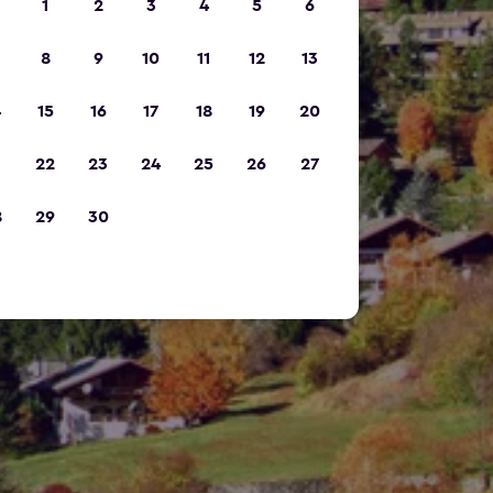
1
2
3
4
5
6
8
9
10
11
12
13
4
15
16
17
18
19
20
1
22
23
24
25
26
27
8
29
30