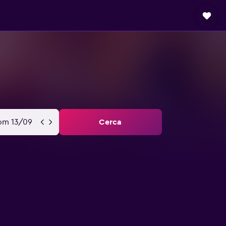
om 13/09
Cerca