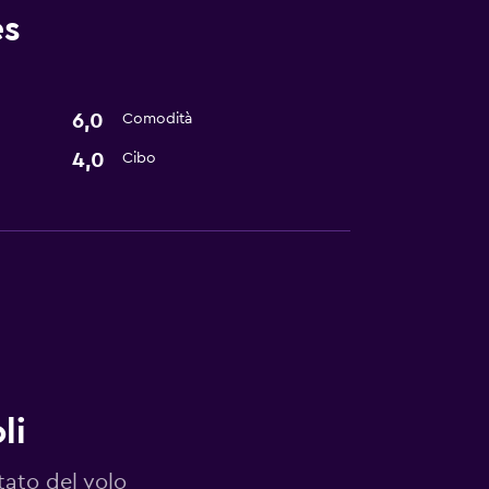
es
6,0
Comodità
4,0
Cibo
li
tato del volo