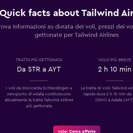
Quick facts about Tailwind Air
rova informazioni su durata dei voli, prezzi dei vol
gettonate per Tailwind Airlines
TRATTA PIÙ GETTONATA
VOLO PIÙ BREVE
Da STR a AYT
2 h 10 min
I voli da Stoccarda Echterdingen a
La tratta di volo Tailwind Air
Aeroporto di Adalia costituiscono
rapida dura 2 h 10 min da
attualmente la tratta Tailwind Airlines
(GHV) a Adalia (AYT
più gettonata
volo: Cerca offerte