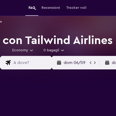
FAQ
Recensioni
Tracker voli
es
 con Tailwind Airlines
Economy
0 bagagli
dom 06/09
d