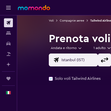
Voli
Compagnie aeree
Tailwind Airlin
Voli
Soggiorni
Prenota voli
Noleggio auto
Andata e ritorno
1 adulto
Pacchetti vacanze
Fai piani con l'AI
Solo voli Tailwind Airlines
Trips
Italiano