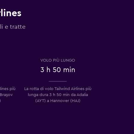
lines
i e tratte
VOLO PIÙ LUNGO
3 h 50 min
lines più
La rotta di volo Tailwind Airlines più
 Braşov
lunga dura 3 h 50 min da Adalia
)
(AYT) a Hannover (HAJ)