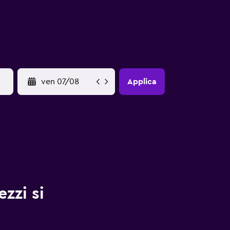
YYYY-MM-DD
Applica
zzi si