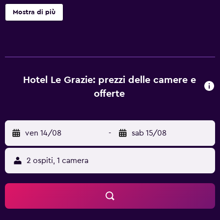
per coloro che vogliono visitare le attrazioni turistiche
Mostra di più
locali. Questo hotel a 3 stelle dispone di una biglietteria,
una cassaforte e una terrazza. In aggiunta, il personale
multilingue è a disposizione per fornire informazioni sulla
zona. Il Hotel Le Grazie dispone di 34 camere, tutte dotate
di frigorifero e asciugacapelli. L'hotel dispone di un
ristorante in loco, ideale per gli ospiti che preferiscono
Hotel Le Grazie: prezzi delle camere e
cenare direttamente presso la struttura. Il Hotel Le Grazie
offerte
garantisce facile accesso all'Isola del Tino e all'Isola
Palmaria.
ven 14/08
-
sab 15/08
2 ospiti, 1 camera