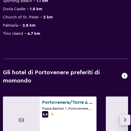
Sporting Beach
1.1 km
Doria Castle
1.8 km
Church of St. Peter
2 km
Palmaria
2.8 km
Tino Island
4.7 km
Gli hotel di Portovenere preferiti di
momondo
Portovenere/Torre A Mare Porto Venere
Piazza Bastreri 1, Portovenere, La Spezia
1 stella
8,8