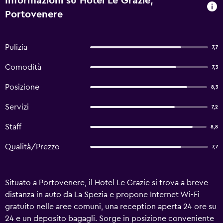
Informazioni su Hotel Le Grazie,
Portovenere
Pulizia
7,7
Comodità
7,3
Posizione
8,3
Servizi
7,2
Staff
8,8
Qualità/Prezzo
7,7
Situato a Portovenere, il Hotel Le Grazie si trova a breve
distanza in auto da La Spezia e propone Internet Wi-Fi
gratuito nelle aree comuni, una reception aperta 24 ore su
24 e un deposito bagagli. Sorge in posizione conveniente