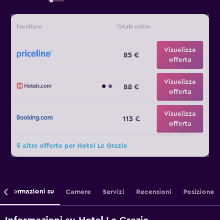
Fornitore
Totale notte
Visualizza
85 €
offerta
Visualizza
88 €
offerta
Visualizza
113 €
offerta
5 altre offerte per Hotel Le Grazie
Informazioni su
Camere
Servizi
Recensioni
Posizione