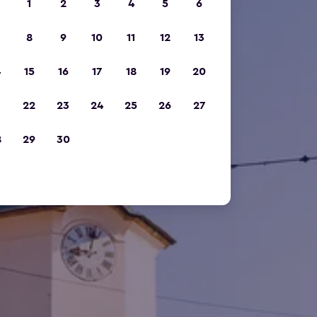
1
2
3
4
5
6
8
9
10
11
12
13
4
15
16
17
18
19
20
1
22
23
24
25
26
27
8
29
30