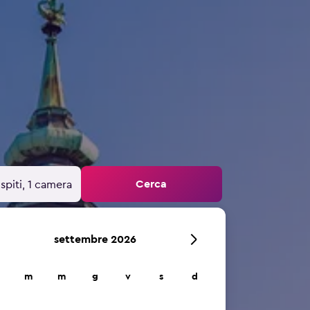
Cerca
spiti, 1 camera
settembre 2026
m
m
g
v
s
d