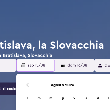
tislava, la Slovacchia
a Bratislava, Slovacchia
sab 15/08
-
dom 16/08
2 o
agosto 2026
di opzioni di hotel e alloggi.
l
m
m
g
v
s
d
l