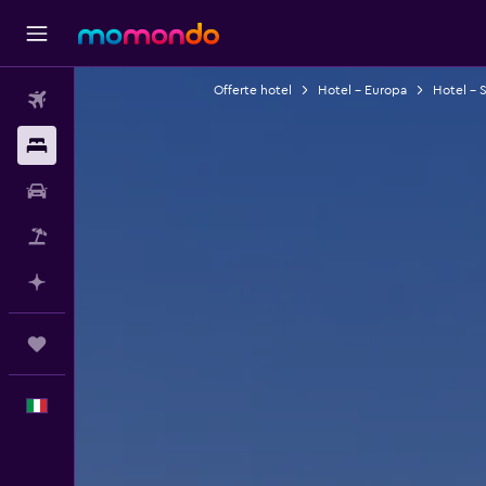
Offerte hotel
Hotel - Europa
Hotel - 
Voli
Soggiorni
Noleggio auto
Pacchetti vacanze
Fai piani con l'AI
Trips
Italiano