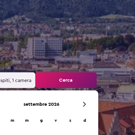
Cerca
spiti, 1 camera
settembre 2026
m
m
g
v
s
d