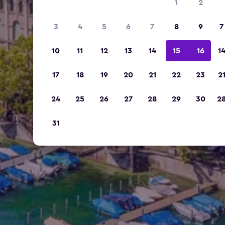
1
2
3
4
5
6
7
8
9
7
10
11
12
13
14
15
16
1
17
18
19
20
21
22
23
2
24
25
26
27
28
29
30
2
31