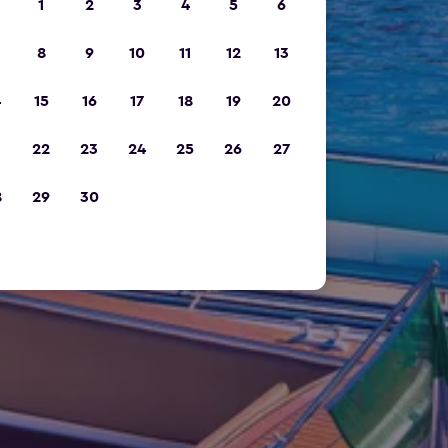
1
2
3
4
5
6
8
9
10
11
12
13
4
15
16
17
18
19
20
1
22
23
24
25
26
27
8
29
30