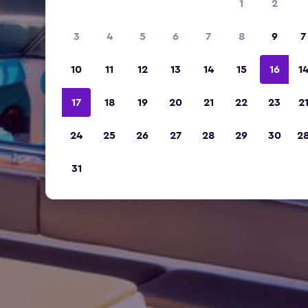
1
2
3
4
5
6
7
8
9
7
10
11
12
13
14
15
16
1
17
18
19
20
21
22
23
2
24
25
26
27
28
29
30
2
31