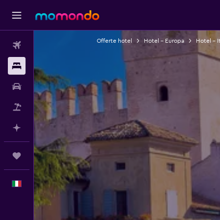
Offerte hotel
Hotel - Europa
Hotel - It
Voli
Soggiorni
Noleggio auto
Pacchetti vacanze
Fai piani con l'AI
Trips
Italiano