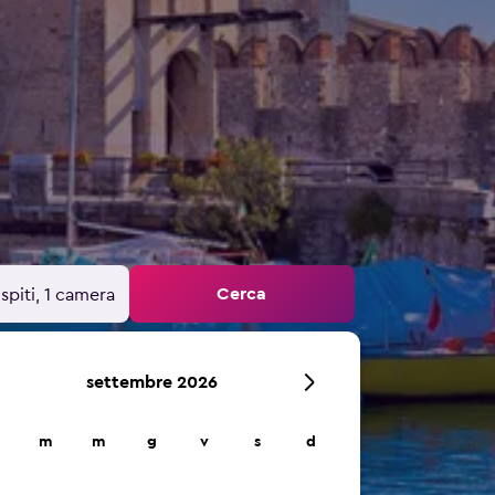
Cerca
spiti, 1 camera
settembre 2026
m
m
g
v
s
d