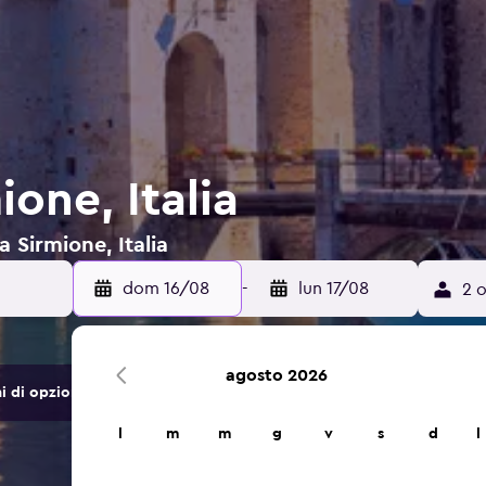
ione, Italia
a Sirmione, Italia
dom 16/08
-
lun 17/08
2 o
agosto 2026
di opzioni di hotel e alloggi.
l
m
m
g
v
s
d
l