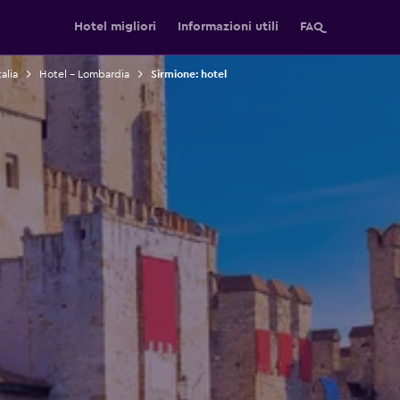
Hotel migliori
Informazioni utili
FAQ
alia
Hotel - Lombardia
Sirmione: hotel