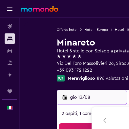
Voli
Offerte hotel
Hotel - Europa
Hotel - It
Soggiorni
Minareto
Noleggio auto
Hotel 5 stelle con Spiaggia privata
5 stelle
Pacchetti vacanze
Via Del Faro Massolivieri 26, Siracus
+39 093 172 1222
Fai piani con l'AI
Meraviglioso
896 valutazioni 
9,3
Trips
gio 13/08
-
Italiano
2 ospiti, 1 camera