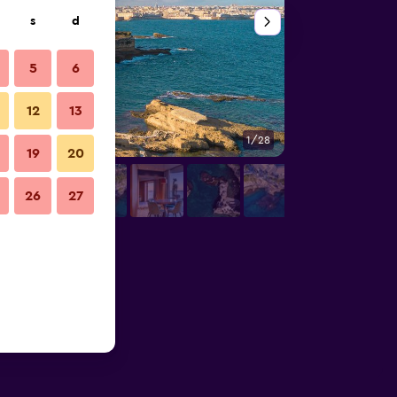
s
d
5
6
12
13
1/28
Altro
19
20
26
27