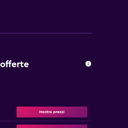
and Hotel Minareto propone ai propri clienti
ospiti che desiderano rilassarsi con un drink,
offerte
Mostra prezzi