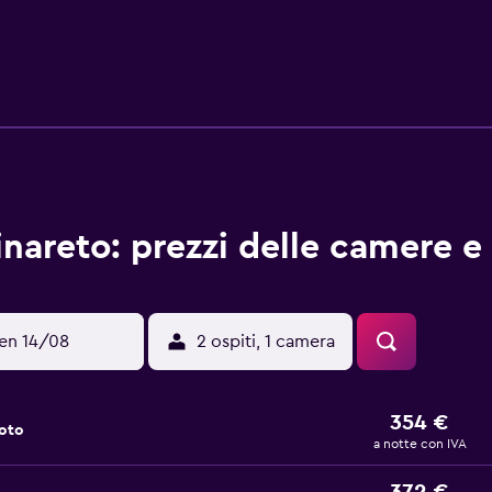
ella casa che serve piatti di cucina regionale e italiana, il Gr
passare una piacevole serata senza dover lasciare l'hotel. Gli 
nareto: prezzi delle camere e 
en 14/08
2 ospiti, 1 camera
354 €
noto
a notte con IVA