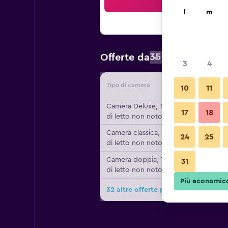
Cer
l
m
354 €
Offerte da
/
Prezzo a no
3
4
Tipo di camera
Fornitor
10
11
Camera Deluxe, Tipo
17
18
di letto non noto
Camera classica, Tipo
24
25
di letto non noto
Camera doppia, Tipo
31
di letto non noto
Più economic
32 altre offerte per Minareto