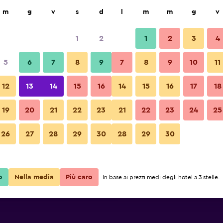
ca
m
g
v
s
d
l
m
m
g
v
1
2
1
2
3
4
tte più conveniente
5
6
7
8
9
7
8
9
10
11
Edificio
e
Totale notte
12
13
14
15
16
14
15
16
17
18
354 €
Visualizza offerta
19
20
21
22
23
21
22
23
24
25
26
27
28
29
30
28
29
30
357 €
Visualizza offerta
Foto di Minareto
360 €
Visualizza offerta
o
Nella media
Più caro
In base ai prezzi medi degli hotel a 3 stelle.