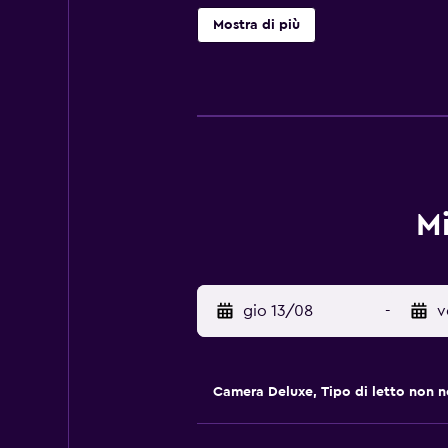
asciugacapelli. Con un ristorante d
Mostra di più
tutto ciò di cui hanno bisogno per 
potranno provare il bar dell'hotel.
Mi
gio 13/08
-
v
Camera Deluxe, Tipo di letto non 