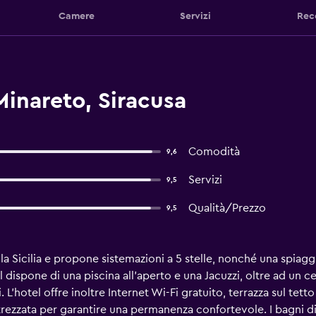
Camere
Servizi
Rec
Minareto, Siracusa
Comodità
9,6
Servizi
9,5
Qualità/Prezzo
9,5
la Sicilia e propone sistemazioni a 5 stelle, nonché una spiaggia
l dispone di una piscina all'aperto e una Jacuzzi, oltre ad un c
i. L'hotel offre inoltre Internet Wi-Fi gratuito, terrazza sul tet
attrezzata per garantire una permanenza confortevole. I bagni