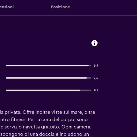
ensioni
Posizione
9,7
9,5
8,7
 privata. Offre inoltre viste sul mare, oltre
entro fitness. Per la cura del corpo, sono
to e servizio navetta gratuito. Ogni camera,
 dispongono di una doccia e includono un