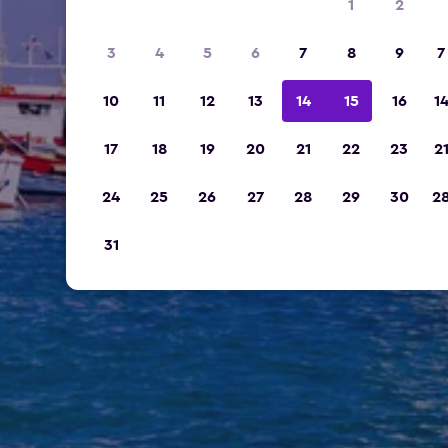
1
2
3
4
5
6
7
8
9
7
10
11
12
13
14
15
16
1
17
18
19
20
21
22
23
2
24
25
26
27
28
29
30
2
31