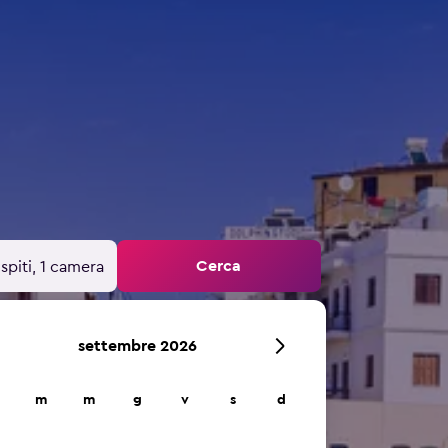
Cerca
spiti, 1 camera
settembre 2026
m
m
g
v
s
d