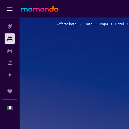
Offerte hotel
Hotel - Europa
Hotel - 
Voli
Soggiorni
Noleggio auto
Pacchetti vacanze
Fai piani con l'AI
Trips
Italiano