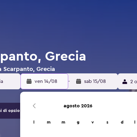
rpanto, Grecia
 a Scarpanto, Grecia
ven 14/08
-
sab 15/08
2 o
agosto 2026
di opzioni di hotel e alloggi.
l
m
m
g
v
s
d
l