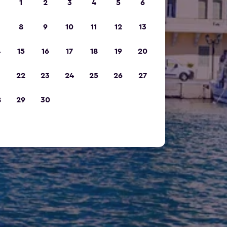
1
2
3
4
5
6
8
9
10
11
12
13
4
15
16
17
18
19
20
1
22
23
24
25
26
27
8
29
30