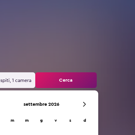
Cerca
spiti, 1 camera
settembre 2026
m
m
g
v
s
d