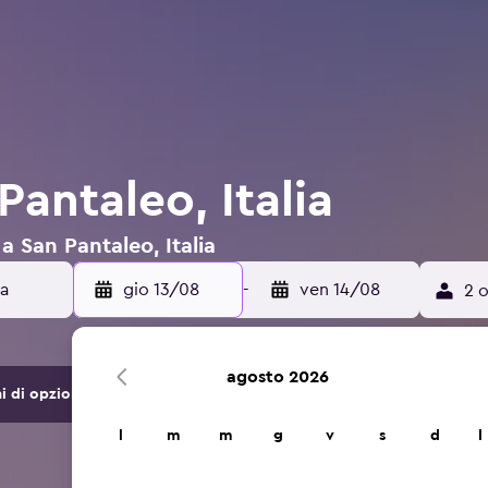
Pantaleo, Italia
 a San Pantaleo, Italia
gio 13/08
-
ven 14/08
2 o
agosto 2026
di opzioni di hotel e alloggi.
l
m
m
g
v
s
d
l