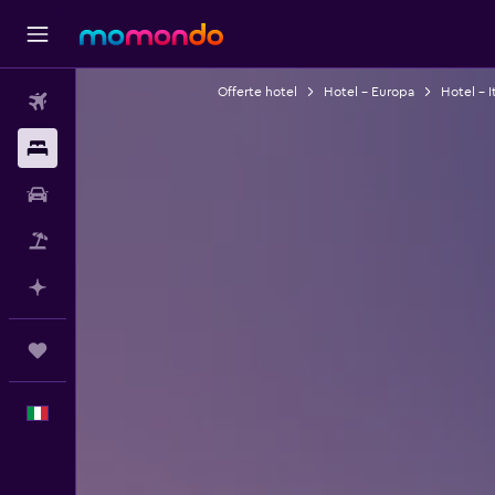
Offerte hotel
Hotel - Europa
Hotel - It
Voli
Soggiorni
Noleggio auto
Pacchetti vacanze
Fai piani con l'AI
Trips
Italiano