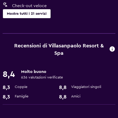
Check-out veloce
Mostra tutti i 21 servizi
Servizi e comodità
Servizio in camera
Centro business
Recensioni di Villasanpaolo Resort &
Check-out veloce
Spa
Strutture per riunioni/ricevimenti
Reception 24h/24
Molto buono
8,4
636 valutazioni verificate
Piscina e spa
8,3
8,8
Coppie
Viaggiatori singoli
Sauna
8,3
8,8
Famiglie
Amici
Spa
Vasca idromassaggio
Bagno di vapore