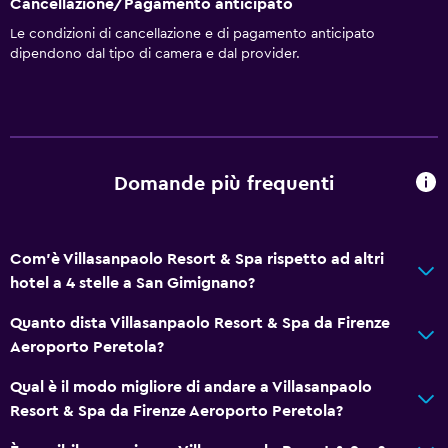
Cancellazione/Pagamento anticipato
Le condizioni di cancellazione e di pagamento anticipato
Bagno
dipendono dal tipo di camera e dal provider.
Asciugacapelli
Lavanderia
Servizio lavanderia
Domande più frequenti
Generale
Deposito disponibile
Com'è Villasanpaolo Resort & Spa rispetto ad altri
hotel a 4 stelle a San Gimignano?
Adatti alle famiglie
Quanto dista Villasanpaolo Resort & Spa da Firenze
Babysitter o nursery
Aeroporto Peretola?
Qual è il modo migliore di andare a Villasanpaolo
Fitness
Resort & Spa da Firenze Aeroporto Peretola?
Tennis