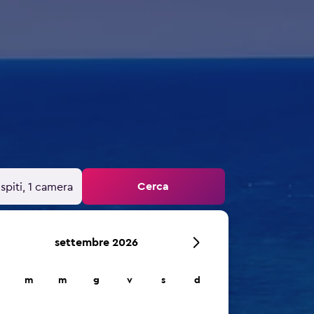
Cerca
spiti, 1 camera
settembre 2026
m
m
g
v
s
d