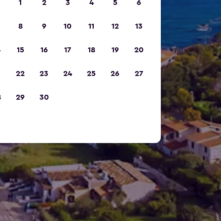
1
2
3
4
5
6
8
9
10
11
12
13
4
15
16
17
18
19
20
1
22
23
24
25
26
27
8
29
30