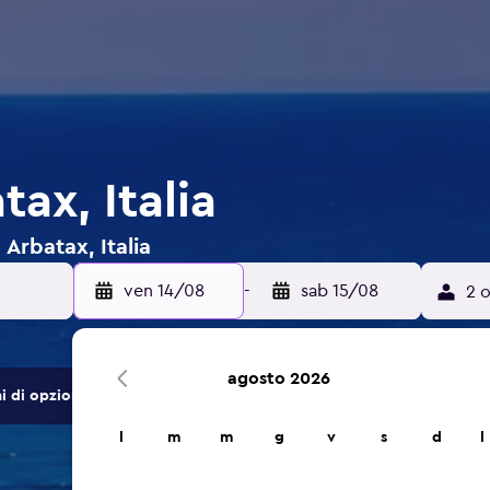
tax, Italia
 Arbatax, Italia
ven 14/08
-
sab 15/08
2 o
agosto 2026
di opzioni di hotel e alloggi.
l
m
m
g
v
s
d
l