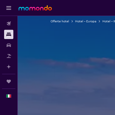
Offerte hotel
Hotel - Europa
Hotel - It
Voli
Soggiorni
Noleggio auto
Pacchetti vacanze
Fai piani con l'AI
Trips
Italiano