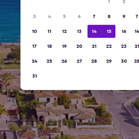
1
2
3
4
5
6
7
8
9
7
10
11
12
13
14
15
16
1
17
18
19
20
21
22
23
2
24
25
26
27
28
29
30
2
31