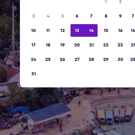
1
2
3
4
5
6
7
8
9
7
10
11
12
13
14
15
16
1
17
18
19
20
21
22
23
2
24
25
26
27
28
29
30
2
31