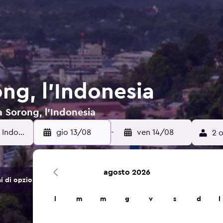
ng, l'Indonesia
 a Sorong, l'Indonesia
gio 13/08
-
ven 14/08
2 o
agosto 2026
di opzioni di hotel e alloggi.
l
m
m
g
v
s
d
l