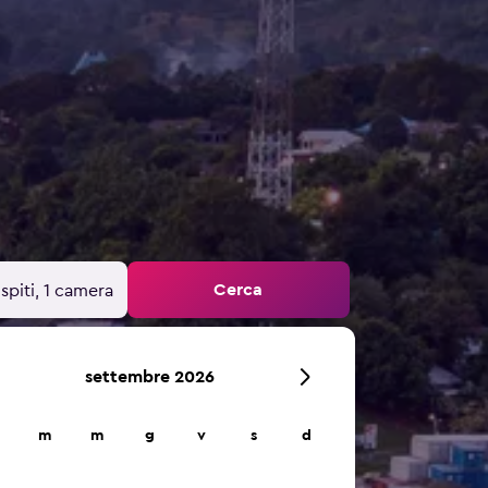
Cerca
spiti, 1 camera
settembre 2026
m
m
g
v
s
d