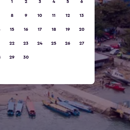
1
2
3
4
5
6
8
9
10
11
12
13
4
15
16
17
18
19
20
1
22
23
24
25
26
27
8
29
30