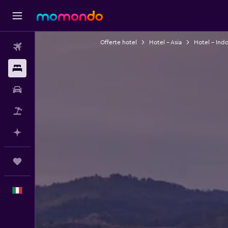
Offerte hotel
Hotel - Asia
Hotel - Ind
Voli
Soggiorni
Noleggio auto
Pacchetti vacanze
Fai piani con l'AI
Trips
Italiano