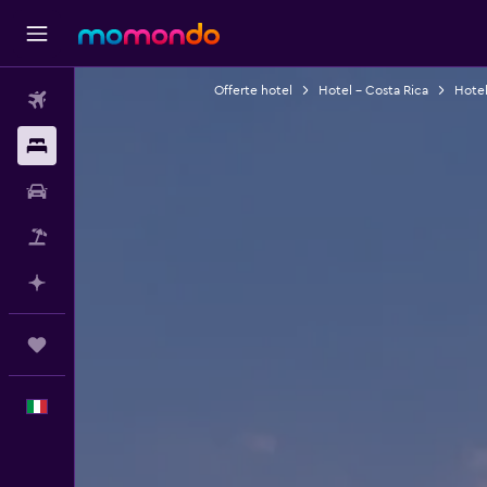
Offerte hotel
Hotel - Costa Rica
Hotel
Voli
Soggiorni
Noleggio auto
Pacchetti vacanze
Fai piani con l'AI
Trips
Italiano