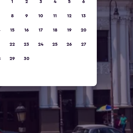
1
2
3
4
5
6
8
9
10
11
12
13
4
15
16
17
18
19
20
1
22
23
24
25
26
27
8
29
30