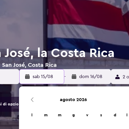
n José, la Costa Rica
a San José, Costa Rica
sab 15/08
-
dom 16/08
2 o
agosto 2026
di opzioni di hotel e alloggi.
l
m
m
g
v
s
d
l