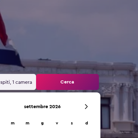
Cerca
spiti, 1 camera
settembre 2026
m
m
g
v
s
d