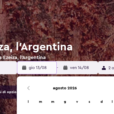
za, l'Argentina
a Ezeiza, l'Argentina
gio 13/08
-
ven 14/08
2 o
agosto 2026
di opzioni di hotel e alloggi.
l
m
m
g
v
s
d
l