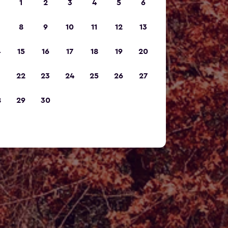
1
2
3
4
5
6
8
9
10
11
12
13
4
15
16
17
18
19
20
1
22
23
24
25
26
27
8
29
30