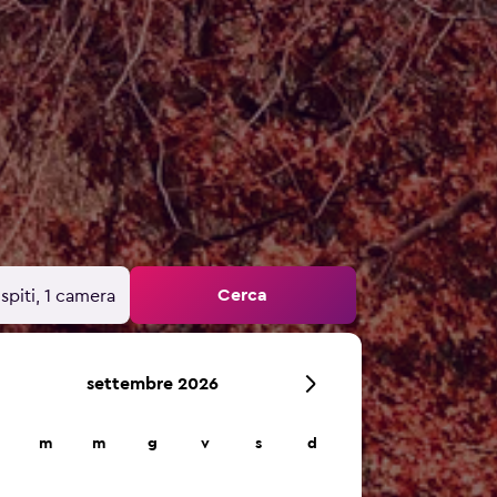
Cerca
spiti, 1 camera
settembre 2026
m
m
g
v
s
d