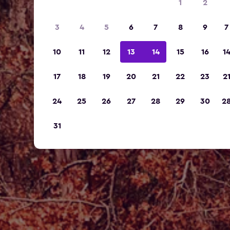
1
2
3
4
5
6
7
8
9
7
10
11
12
13
14
15
16
1
17
18
19
20
21
22
23
2
24
25
26
27
28
29
30
2
31