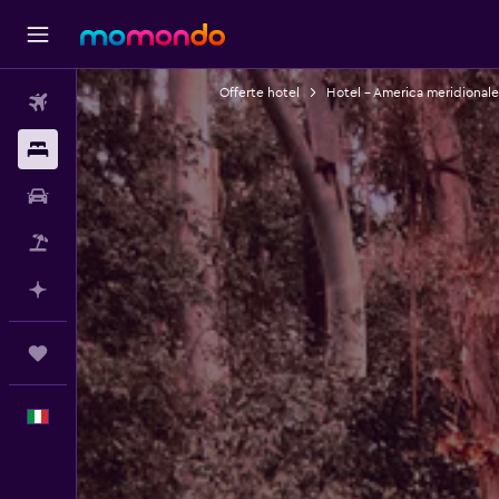
Offerte hotel
Hotel - America meridionale
Voli
Soggiorni
Noleggio auto
Pacchetti vacanze
Fai piani con l'AI
Trips
Italiano