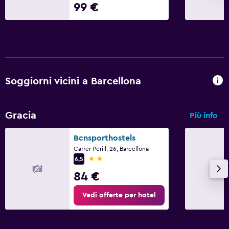
99 €
Soggiorni vicini a Barcellona
Gracia
Più info
Bcnsporthostels
Carrer Perill, 26, Barcellona
2 stelle
6,5
84 €
Vedi offerte per hotel