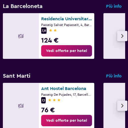
La Barceloneta
Più info
Residencia Universitaria Campus del Mar
Passeig Salvat Papasseit, 4, Barcellona
2 stelle
7,8
124 €
Vedi offerte per hotel
Sant Marti
Più info
Ant Hostel Barcelona
Passeig De Pujades, 17, Barcellona
3 stelle
7,1
76 €
Vedi offerte per hotel