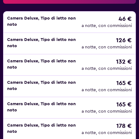
Oltre a un centro fitness aperto 24 ore su 24, potrete
approfittare di numerosi percorsi dove correre e
passeggiare all'aperto. Tra gli altri servizi figurano un
46 €
Camera Deluxe, Tipo di letto non
centro business, sale riunioni, culle e letti pieghevoli.
noto
a notte, con commissioni
Oltre al servizio in camera, l'hotel offre 2 comodi punti
126 €
Camera Deluxe, Tipo di letto non
ristoro, tra cui l'Oxygen, dove potrete gustare un buffet a
noto
a notte, con commissioni
colazione, pranzo e cena. Il ristorante Hydrogen serve
piatti della cucina locale e snack da condividere, mentre
132 €
Camera Deluxe, Tipo di letto non
l'Orbit Bar è il luogo ideale dove sorseggiare cocktail
noto
a notte, con commissioni
artigianali e gustare un menù unico di gin, vodka e piccoli
piatti da condividere.
165 €
Camera Deluxe, Tipo di letto non
noto
a notte, con commissioni
165 €
Camera Deluxe, Tipo di letto non
noto
a notte, con commissioni
178 €
Camera Deluxe, Tipo di letto non
noto
a notte, con commissioni