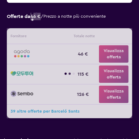
Offerte da
46 €
/
Prezzo a notte più conveniente
Fornitore
Totale notte
Visualizza
46 €
offerta
Visualizza
115 €
offerta
Visualizza
126 €
offerta
39 altre offerte per Barceló Sants