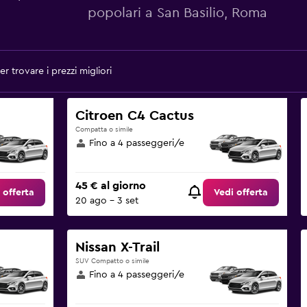
popolari a San Basilio, Roma
r trovare i prezzi migliori
Citroen C4 Cactus
Compatta o simile
Fino a 4 passeggeri/e
45 € al giorno
 offerta
Vedi offerta
20 ago - 3 set
Nissan X-Trail
SUV Compatto o simile
Fino a 4 passeggeri/e