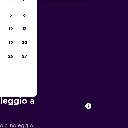
s
d
5
6
io
12
13
19
20
26
27
oleggio a
to a noleggio