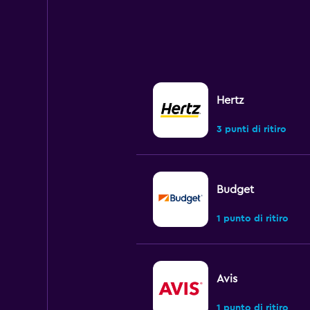
Hertz
3 punti di ritiro
Budget
1 punto di ritiro
Avis
1 punto di ritiro