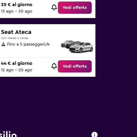
35 € al giorno
Vedi offerta
13 ago - 30 ago
Seat Ateca
SUV Medio o simile
Fino a 5 passeggeri/e
44 € al giorno
Vedi offerta
12 ago - 20 ago
ilio