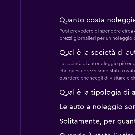
Edilfar
Quanto costa noleggia
1 punto di ritiro
Puoi prevedere di spendere circa 60
prezzi giornalieri per un noleggio 
Sunnycars
Qual è la società di a
3 punti di ritiro
La società di autonoleggio più eco
che questi prezzi sono stati trovat
quartiere che scegli di visitare e d
Qual è la tipologia di
Le auto a noleggio so
Solitamente, per quant