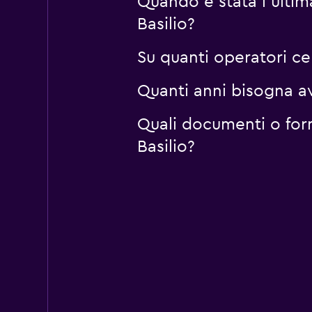
Quando è stata l'ulti
Basilio?
Su quanti operatori c
Quanti anni bisogna av
Quali documenti o for
Basilio?