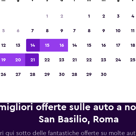
m
g
v
s
d
l
m
m
g
v
1
2
1
2
3
4
Vincitrice del premio Migliore App di Viagg
5
6
7
8
9
7
8
9
10
11
d'Europa 2023
12
13
14
15
16
14
15
16
17
18
19
20
21
22
23
21
22
23
24
25
26
27
28
29
30
28
29
30
migliori offerte sulle auto a n
San Basilio, Roma
i qui sotto delle fantastiche offerte su molte au