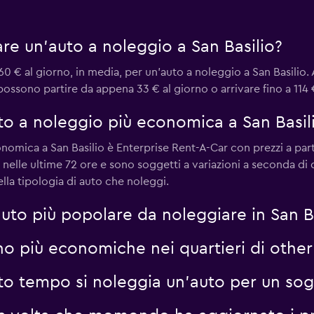
Guarda i prezzi
re un'auto a noleggio a San Basilio?
 € al giorno, in media, per un'auto a noleggio a San Basilio. A
possono partire da appena 33 € al giorno o arrivare fino a 114 
Guarda i prezzi
uto a noleggio più economica a San Basil
nomica a San Basilio è Enterprise Rent-A-Car con prezzi a part
i nelle ultime 72 ore e sono soggetti a variazioni a seconda di
ella tipologia di auto che noleggi.
 auto più popolare da noleggiare in San B
no più economiche nei quartieri di othe
o tempo si noleggia un'auto per un sogg