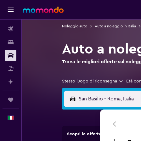
Noleggio auto
Auto a noleggio in Italia
Voli
Soggiorni
Auto a nole
Noleggio auto
Trova le migliori offerte sul no
Pacchetti vacanze
Stesso luogo di riconsegna
Età co
Fai piani con l'AI
Trips
Italiano
Scopri le offerte di agenzie di no