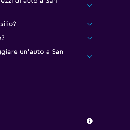
ezzi di auto a San
ilio?
o?
giare un'auto a San