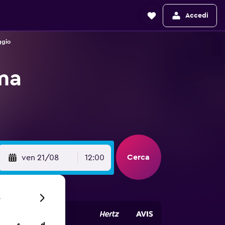
Accedi
ggio
oma
Cerca
ven 21/08
12:00
6