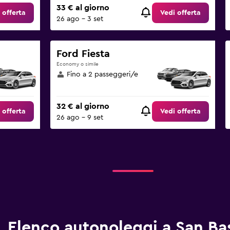
33 € al giorno
 offerta
Vedi offerta
26 ago - 3 set
Ford Fiesta
Economy o simile
Fino a 2 passeggeri/e
32 € al giorno
 offerta
Vedi offerta
26 ago - 9 set
Elenco autonoleggi a San Bas