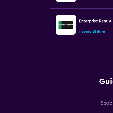
Enterprise Rent-A
1 punto di ritiro
Free2Move
1 punto di ritiro
Gui
LOCAUTO
1 punto di ritiro
Scopr