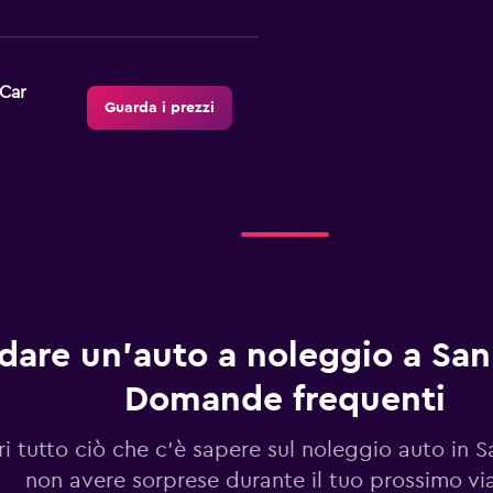
-Car
Guarda i prezzi
Guarda i prezzi
dare un'auto a noleggio a San 
Domande frequenti
Guarda i prezzi
i tutto ciò che c'è sapere sul noleggio auto in S
non avere sorprese durante il tuo prossimo vi