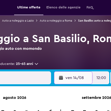
Ultime offerte
Elenco delle agenzie
FAQ
Auto a noleggio a Lazio
Auto a noleggio a Roma
San Basilio: auto a nole
ggio a San Basilio, R
leggio auto con momondo
nducente:
25-65 anni
ven 14/08
12:00
agosto 2026
settembre 202
leggio auto in oltre 70.000 località con momondo.