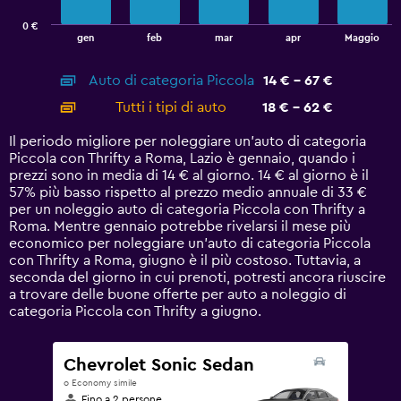
has
0 €
1
End
gen
feb
mar
apr
Maggio
of
X
interactive
axis
chart
Auto di categoria Piccola
14 € - 67 €
displaying
categories.
Tutti i tipi di auto
18 € - 62 €
Range:
14
Il periodo migliore per noleggiare un'auto di categoria
categories.
Piccola con Thrifty a Roma, Lazio è gennaio, quando i
The
prezzi sono in media di 14 € al giorno. 14 € al giorno è il
chart
57% più basso rispetto al prezzo medio annuale di 33 €
has
per un noleggio auto di categoria Piccola con Thrifty a
1
Roma. Mentre gennaio potrebbe rivelarsi il mese più
Y
economico per noleggiare un'auto di categoria Piccola
axis
con Thrifty a Roma, giugno è il più costoso. Tuttavia, a
displaying
seconda del giorno in cui prenoti, potresti ancora riuscire
values.
a trovare delle buone offerte per auto a noleggio di
Range:
categoria Piccola con Thrifty a giugno.
0
to
75.
Chevrolet Sonic Sedan
o Economy simile
Fino a 2 persone