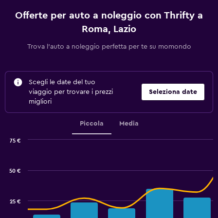
Offerte per auto a noleggio con Thrifty a
Roma, Lazio
Trova l'auto a noleggio perfetta per te su momondo
Scegli le date del tuo
viaggio per trovare i prezzi
Seleziona date
migliori
Piccola
Media
75 €
Combination
Chart
graphic.
chart
with
50 €
2
data
series.
25 €
The
chart