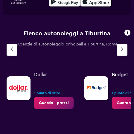
Elenco autonoleggi a Tiburtina
Agenzie di autonoleggio principali a Tiburtina, Roma
Dollar
Budget
1 punto di ritiro
1 punto di rit
Guarda i prezzi
Guarda i