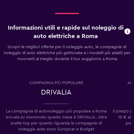
medio
di
un'auto
a
Informazioni utili e rapide sul noleggio di
noleggio
per
auto elettriche a Roma
un
giorno
Scopri le migliori offerte per il noleggio auto, le compagnie di
noleggio di auto elettriche più gettonate e i modelli più adatti per
muoverti al meglio durante il tuo soggiorno a Roma
COMPAGNIA PIÙ POPOLARE
AU
DRIVALIA
La compagnia di autonoleggio più popolare a Roma
Il prezzo 
trovata su momondo questo mese è DRIVALIA . Altre
10 € al 
scelte top per quanto riguarda le compagnie di
prez
noleggio auto sono Europcar e Budget