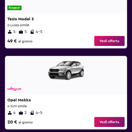
Tesla Model 3
o Lusso simile
5
5
4-5
49 €
Vedi offerta
al giorno
Opel Mokka
o SUV simile
4
2
4-5
20 €
Vedi offerta
al giorno