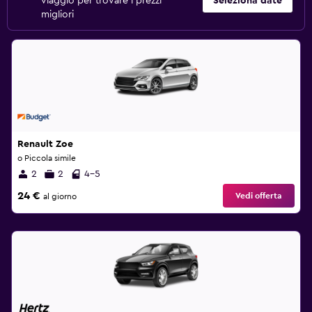
viaggio per trovare i prezzi
Seleziona date
migliori
Renault Zoe
o Piccola simile
2
2
4-5
24 €
Vedi offerta
al giorno