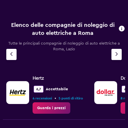
per
ogni
mese
Il
grafico
Elenco delle compagnie di noleggio di
ha
auto elettriche a Roma
1
asse
Tutte le principali compagnie di noleggio di auto elettriche a
X
Roma, Lazio
a
indicare
i
mesi
dell'anno
Hertz
Dol
Il
grafico
ha
Accettabile
6,7
6,
1
•
4 recensioni
5 punti di ritiro
8 re
asse
Y
Guarda i prezzi
G
a
indicare
il
prezzo