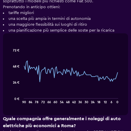
soprattutto i modelli più richiesti come Fiat 500.
Prenotando in anticipo ottieni:
tariffe migliori
una scelta più ampia in termini di autonomia
una maggiore flessibilità sui luoghi di ritiro
una pianificazione più semplice delle soste per la ricarica
Line
Chart
72 €
graphic.
chart
with
91
48 €
data
points.
24 €
Il
grafico
seguente
0 €
mostra
End
90
84
78
72
66
60
54
48
42
36
30
24
18
12
6
0
of
come
interactive
il
chart
prezzo
Quale compagnia offre generalmente i noleggi di auto
di
elettriche più economici a Roma?
un'auto