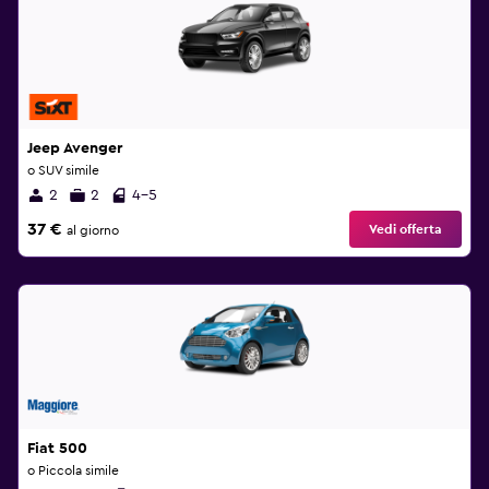
Jeep Avenger
o SUV simile
2
2
4-5
37 €
Vedi offerta
al giorno
Fiat 500
o Piccola simile