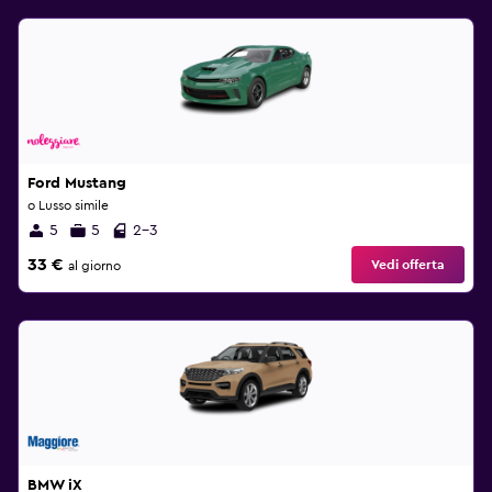
Ford Mustang
o Lusso simile
5
5
2-3
33 €
Vedi offerta
al giorno
BMW iX