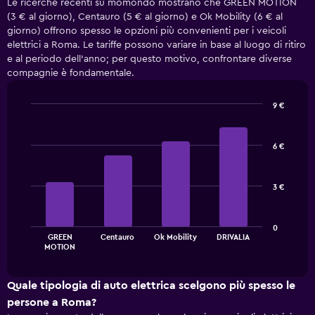
Le ricerche recenti su momondo mostrano che GREEN MOTION
a
(3 € al giorno), Centauro (5 € al giorno) e Ok Mobility (6 € al
noleggio
giorno) offrono spesso le opzioni più convenienti per i veicoli
cambi
elettrici a Roma. Le tariffe possono variare in base al luogo di ritiro
avvicinandosi
e al periodo dell'anno; per questo motivo, confrontare diverse
alla
compagnie è fondamentale.
data
della
prenotazione
9 €
Il
Bar
Chart
grafico
graphic.
chart
ha
with
6 €
4
1
bars.
asse
X
3 €
Il
a
grafico
indicare
seguente
il
0
mostra
numero
GREEN
Centauro
Ok Mobility
DRIVALIA
le
End
di
MOTION
of
quattro
giorni
interactive
società
chart
prima
di
Quale tipologia di auto elettrica scelgono più spesso le
della
auto
prenotazione
persone a Roma?
a
Il