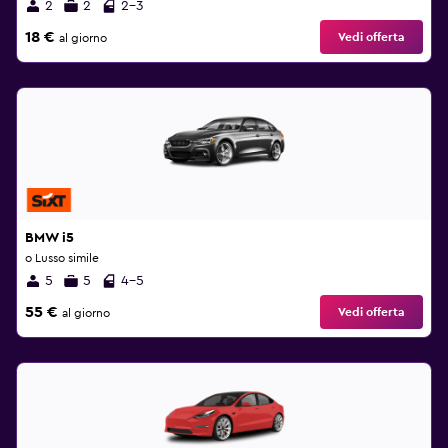
2
2
2-3
18 €
Vedi offerta
al giorno
BMW i5
o Lusso simile
5
5
4-5
55 €
Vedi offerta
al giorno