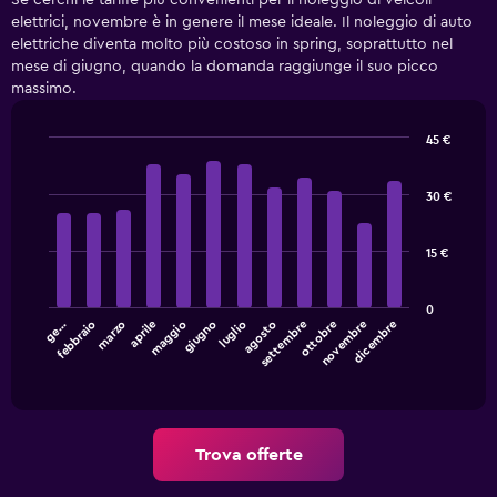
Se cerchi le tariffe più convenienti per il noleggio di veicoli
economiche
elettrici, novembre è in genere il mese ideale. Il noleggio di auto
Il
grafico
elettriche diventa molto più costoso in spring, soprattutto nel
ha
mese di giugno, quando la domanda raggiunge il suo picco
1
massimo.
asse
Y
45 €
a
Bar
Chart
indicare
graphic.
chart
il
with
30 €
prezzo
12
bars.
più
economico
15 €
Il
delle
grafico
auto
0
seguente
a
marzo
giugno
settembre
dicembre
ge…
aprile
luglio
ottobre
febbraio
maggio
agosto
novembre
mostra
noleggio
il
End
per
of
prezzo
le
interactive
medio
chart
società
di
in
un'auto
oggetto
Trova offerte
a
noleggio