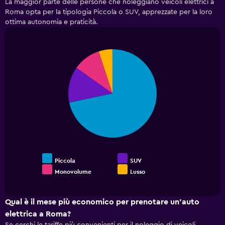
La maggior parte delle persone che noleggiano veicoli elettrici a
noleggio
grafico
Roma opta per la tipologia Piccola o SUV, apprezzate per la loro
più
ha
ottima autonomia e praticità.
economiche
1
nelle
asse
ultime
Y
72
Pie
Chart
a
graphic.
chart
ore
indicare
with
Il
il
4
grafico
prezzo
slices.
ha
medio
1
di
Il
asse
un'auto
grafico
X
a
seguente
a
noleggio
mostra
indicare
il
le
prezzo
4
Piccola
SUV
medio
società
Monovolume
Lusso
End
delle
di
of
tipologie
interactive
auto
di
chart
a
auto
Qual è il mese più economico per prenotare un'auto
noleggio
più
elettrica a Roma?
più
richieste