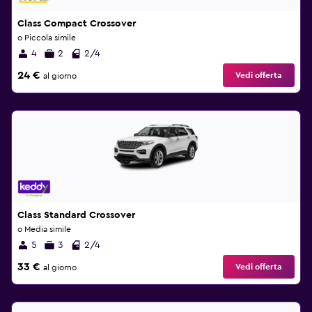
Class Compact Crossover
o Piccola simile
4
2
2/4
24 €
Vedi offerta
al giorno
Class Standard Crossover
o Media simile
5
3
2/4
33 €
Vedi offerta
al giorno