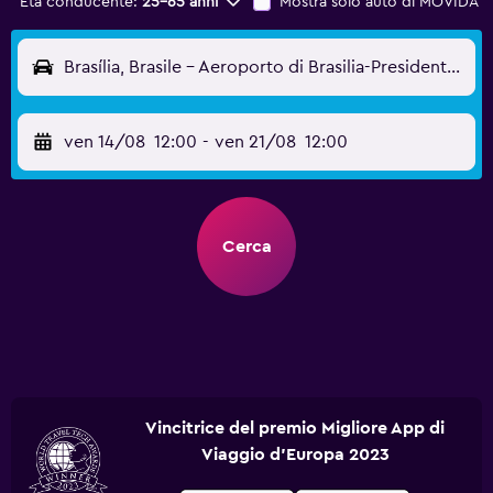
Età conducente:
25-65 anni
Mostra solo auto di MOVIDA
Brasília, Brasile - Aeroporto di Brasilia-Presidente Juscelino Kubitschek (BSB)
ven 14/08
12:00
-
ven 21/08
12:00
Cerca
Vincitrice del premio Migliore App di
Viaggio d'Europa 2023