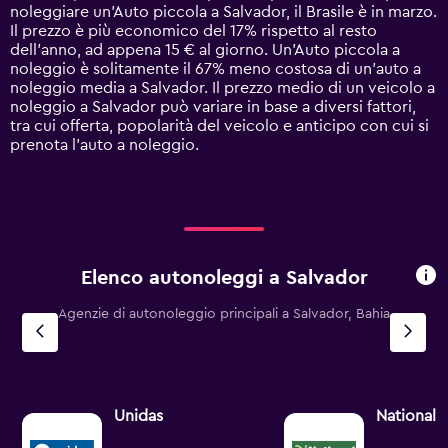
The
noleggiare un'Auto piccola a Salvador, il Brasile è in marzo.
chart
Il prezzo è più economico del 17% rispetto al resto
has
dell'anno, ad appena 15 € al giorno. Un'Auto piccola a
1
noleggio è solitamente il 67% meno costosa di un'auto a
Y
noleggio media a Salvador. Il prezzo medio di un veicolo a
axis
noleggio a Salvador può variare in base a diversi fattori,
displaying
tra cui offerta, popolarità del veicolo e anticipo con cui si
values.
prenota l'auto a noleggio.
Range:
0
to
120.
Elenco autonoleggi a Salvador
Agenzie di autonoleggio principali a Salvador, Bahia
Unidas
National