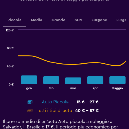
Y
axis
displaying
values.
Piccola
Media
Grande
SUV
Furgone
Furgon
Range:
0
120 €
Combination
to
Chart
graphic.
chart
24.
with
80 €
2
data
series.
40 €
The
chart
has
0 €
1
End
gen
feb
mar
apr
Maggio
of
X
interactive
axis
chart
Auto Piccola
15 € - 27 €
displaying
categories.
Tutti i tipi di auto
40 € - 87 €
Range:
14
Il prezzo medio di un'auto Auto piccola a noleggio a
categories.
Salvador, il Brasile è 17 €. Il periodo più economico per