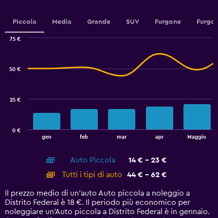
axis
displaying
values.
Piccola
Media
Grande
SUV
Furgone
Furgon
Range:
0
75 €
Combination
to
Chart
graphic.
chart
100.
with
50 €
2
data
series.
25 €
The
chart
has
0 €
1
End
gen
feb
mar
apr
Maggio
of
X
interactive
axis
chart
Auto Piccola
14 € - 23 €
displaying
categories.
Tutti i tipi di auto
44 € - 62 €
Range:
14
Il prezzo medio di un'auto Auto piccola a noleggio a
categories.
Distrito Federal è 18 €. Il periodo più economico per
The
noleggiare un'Auto piccola a Distrito Federal è in gennaio.
chart