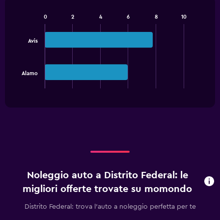
0
2
4
6
8
10
Bar
Chart
graphic.
chart
with
Avis
2
bars.
The
Alamo
chart
End
of
has
interactive
1
chart
X
axis
displaying
categories.
Range:
2
categories.
Noleggio auto a Distrito Federal: le
The
chart
migliori offerte trovate su momondo
has
1
Distrito Federal: trova l'auto a noleggio perfetta per te
Y