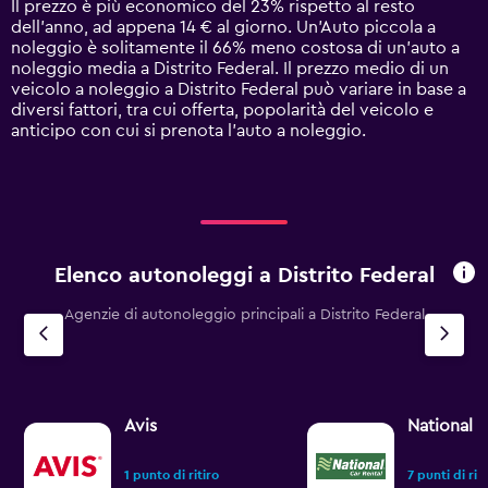
Il prezzo è più economico del 23% rispetto al resto
has
dell'anno, ad appena 14 € al giorno. Un'Auto piccola a
1
noleggio è solitamente il 66% meno costosa di un'auto a
Y
noleggio media a Distrito Federal. Il prezzo medio di un
axis
veicolo a noleggio a Distrito Federal può variare in base a
displaying
diversi fattori, tra cui offerta, popolarità del veicolo e
values.
anticipo con cui si prenota l'auto a noleggio.
Range:
0
to
75.
Elenco autonoleggi a Distrito Federal
Agenzie di autonoleggio principali a Distrito Federal
Avis
National
1 punto di ritiro
7 punti di rit