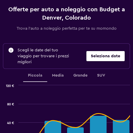
Offerte per auto a noleggio con Budget a
Denver, Colorado
Trova l'auto a noleggio perfetta per te su momondo
Scegli le date del tuo
viaggio per trovare i prezzi
Seleziona date
migliori
Piccola
Media
Grande
SUV
120 €
Combination
Chart
graphic.
chart
with
80 €
2
data
series.
40 €
The
chart