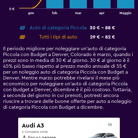
has
0 €
1
End
gen
feb
mar
apr
Maggio
of
X
interactive
axis
chart
Auto di categoria Piccola
30 € - 88 €
displaying
categories.
Tutti i tipi di auto
29 € - 82 €
Range:
14
Il periodo migliore per noleggiare un'auto di categoria
categories.
Piccola con Budget a Denver, Colorado è marzo, quando i
The
prezzi sono in media di 30 € al giorno. 30 € al giorno è il
chart
45% più basso rispetto al prezzo medio annuale di 55 €
has
per un noleggio auto di categoria Piccola con Budget a
1
Denver. Mentre marzo potrebbe rivelarsi il mese più
Y
economico per noleggiare un'auto di categoria Piccola
axis
con Budget a Denver, dicembre è il più costoso. Tuttavia,
displaying
a seconda del giorno in cui prenoti, potresti ancora
values.
riuscire a trovare delle buone offerte per auto a noleggio
Range:
di categoria Piccola con Budget a dicembre.
0
to
120.
Audi A3
o Compatta simile
Fino a 4 persone