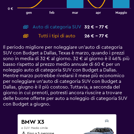
has
0 €
1
End
gen
feb
mar
apr
Maggio
of
X
interactive
axis
chart
Auto di categoria SUV
32 € - 77 €
displaying
categories.
Tutti i tipi di auto
26 € - 77 €
Range:
14
Il periodo migliore per noleggiare un'auto di categoria
categories.
SUV con Budget a Dallas, Texas è marzo, quando i prezzi
The
sono in media di 32 € al giorno. 32 € al giorno è il 46% più
chart
basso rispetto al prezzo medio annuale di 60 € per un
has
noleggio auto di categoria SUV con Budget a Dallas.
1
Mentre marzo potrebbe rivelarsi il mese più economico
Y
per noleggiare un'auto di categoria SUV con Budget a
axis
Dallas, giugno è il più costoso. Tuttavia, a seconda del
displaying
giorno in cui prenoti, potresti ancora riuscire a trovare
values.
delle buone offerte per auto a noleggio di categoria SUV
Range:
con Budget a giugno.
0
to
90.
BMW X3
o SUV Medio simile
Fino a 5 persone