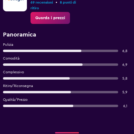
•
69 recensioni
8 punti di
ritiro
Guarda i prezzi
Panoramica
Pulizia
6,8
Comodità
6,9
Complessivo
5,8
Ritiro/Riconsegna
5,9
Qualità/Prezzo
6,1