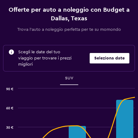
Offerte per auto a noleggio con Budget a
Dallas, Texas
Trova l'auto a noleggio perfetta per te su momondo
Scegli le date del tuo
viaggio per trovare i prezzi
Seleziona date
migliori
SUV
90 €
Combination
Chart
graphic.
chart
with
60 €
2
data
series.
30 €
The
chart