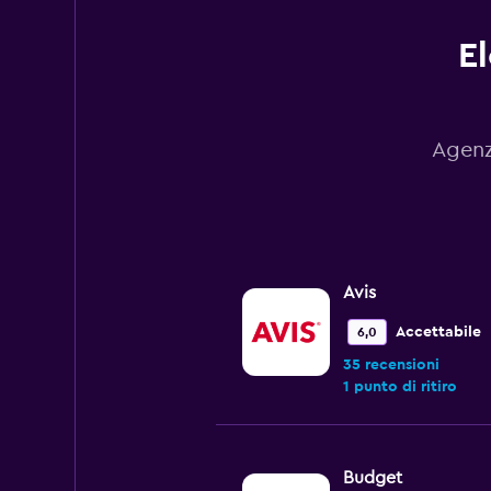
E
Agenz
Avis
Accettabile
6,0
35 recensioni
1 punto di ritiro
Budget