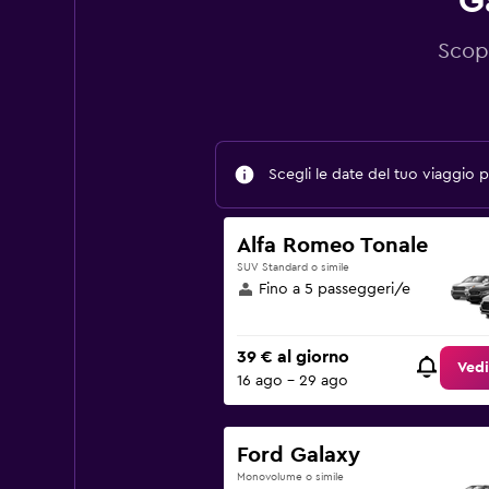
G
Scopr
Scegli le date del tuo viaggio pe
Alfa Romeo Tonale
SUV Standard o simile
Fino a 5 passeggeri/e
39 € al giorno
Vedi
16 ago - 29 ago
Ford Galaxy
Monovolume o simile