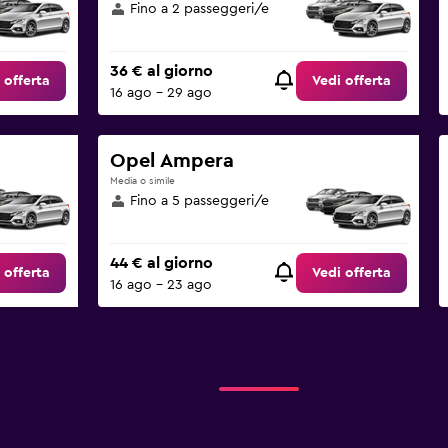
Fino a 2 passeggeri/e
36 € al giorno
 offerta
Vedi offerta
16 ago - 29 ago
Opel Ampera
Media o simile
Fino a 5 passeggeri/e
44 € al giorno
 offerta
Vedi offerta
16 ago - 23 ago