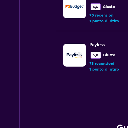
Giusto
5,6
70 recensioni
1 punto di ritiro
Payless
Giusto
5,0
75 recensioni
1 punto di ritiro
Routes Car & Truc
Rentals
Mediocre
4,8
63 recensioni
1 punto di ritiro
Gu