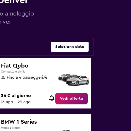
Denver
to a noleggio
nver
Seleziona date
Fiat Qubo
Compatta o simile
Fino a 4 passeggeri/e
36 € al giorno
Vedi offerta
16 ago - 29 ago
BMW 1 Series
Media o simile