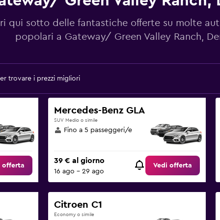
ateway/ Green Valley Ranch, 
i qui sotto delle fantastiche offerte su molte au
popolari a Gateway/ Green Valley Ranch, De
r trovare i prezzi migliori
Mercedes-Benz GLA
SUV Medio o simile
Fino a 5 passeggeri/e
39 € al giorno
 offerta
Vedi offerta
16 ago - 29 ago
Citroen C1
Economy o simile