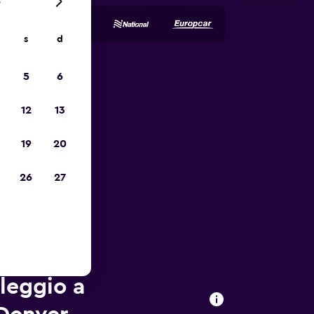
6
s
d
5
6
io
12
13
19
20
26
27
oleggio a