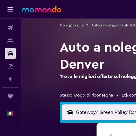
Noleggio auto
Auto a noleggio negli Stati
Voli
Soggiorni
Auto a nole
Noleggio auto
Denver
Pacchetti vacanze
Trova le migliori offerte sul no
Fai piani con l'AI
Stesso luogo di riconsegna
Età co
Trips
Italiano