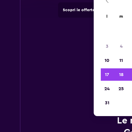
Scopri le offerte di agenzie di no
l
m
3
4
10
11
17
18
24
25
31
Le 