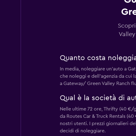
Gre
Thrifty
Scopri
Mediocre
4,6
Valley
70 recensioni
1 punto di ritiro
Quanto costa noleggia
In media, noleggiare un'auto a Gat
National
che noleggi e dell'agenzia da cui l
Buono
7,5
a Gateway/ Green Valley Ranch flut
2 recensioni
Qual è la società di 
1 punto di ritiro
Nelle ultime 72 ore, Thrifty (40 €
da Routes Car & Truck Rentals (40 
Europcar
nostri utenti. I prezzi giornalieri 
decidi di noleggiare.
1 punto di ritiro