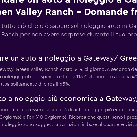
en Valley Ranch - Domande f
 tutto ciò che c'è sapere sul noleggio auto in 
Guarda i prezzi
 Ranch per non avere sorprese durante il tuo pr
re un'auto a noleggio a Gateway/ Gree
eway/ Green Valley Ranch costa 54 € al giorno. A seconda del 
a noleggi, potresti spendere fino a 113 € al giorno o appena 40
Guarda i prezzi
tua solitamente di circa il 65%.
auto a noleggio più economica a Gatewa
/giorno) risulta essere la società di autonoleggio più econom
€/giorno) e Fox (40 €/giorno). Ricorda che questi sono i pre
del noleggio sono soggetti a variazioni in base al quartiere visit
Guarda i prezzi