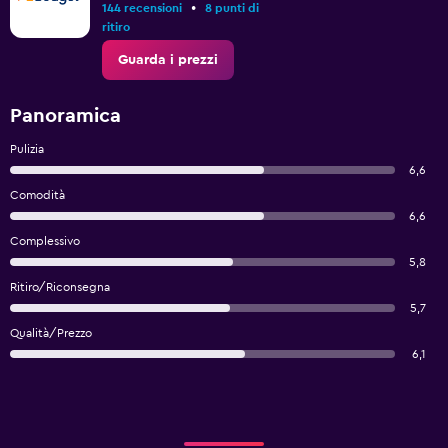
•
144 recensioni
8 punti di
ritiro
Guarda i prezzi
Panoramica
Pulizia
6,6
Comodità
6,6
Complessivo
5,8
Ritiro/Riconsegna
5,7
Qualità/Prezzo
6,1