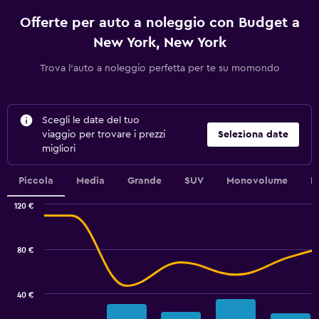
Offerte per auto a noleggio con Budget a
New York, New York
Trova l'auto a noleggio perfetta per te su momondo
Scegli le date del tuo
viaggio per trovare i prezzi
Seleziona date
migliori
Piccola
Media
Grande
SUV
Monovolume
L
120 €
Combination
Chart
graphic.
chart
with
80 €
2
data
series.
40 €
The
chart