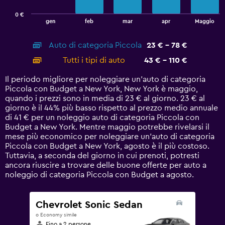
has
0 €
1
End
gen
feb
mar
apr
Maggio
of
X
interactive
axis
chart
Auto di categoria Piccola
23 € - 78 €
displaying
categories.
Tutti i tipi di auto
43 € - 110 €
Range:
14
Il periodo migliore per noleggiare un'auto di categoria
categories.
Piccola con Budget a New York, New York è maggio,
The
quando i prezzi sono in media di 23 € al giorno. 23 € al
chart
giorno è il 44% più basso rispetto al prezzo medio annuale
has
di 41 € per un noleggio auto di categoria Piccola con
1
Budget a New York. Mentre maggio potrebbe rivelarsi il
Y
mese più economico per noleggiare un'auto di categoria
axis
Piccola con Budget a New York, agosto è il più costoso.
displaying
Tuttavia, a seconda del giorno in cui prenoti, potresti
values.
ancora riuscire a trovare delle buone offerte per auto a
Range:
noleggio di categoria Piccola con Budget a agosto.
0
to
120.
Chevrolet Sonic Sedan
o Economy simile
Fino a 2 persone