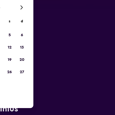
6
s
d
io
5
6
12
13
19
20
26
27
orto di
lnius