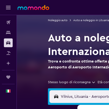
Noleggio auto
Auto a noleggio in Lituani
Voli
Soggiorni
Auto a nole
Noleggio auto
Internaziona
Pacchetti vacanze
Trova e confronta ottime offerte 
Fai piani con l'AI
Aeroporto di Aeroporto Internazio
Trips
Stesso luogo di riconsegna
Età co
Italiano