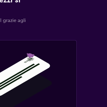
zzi si
l grazie agli