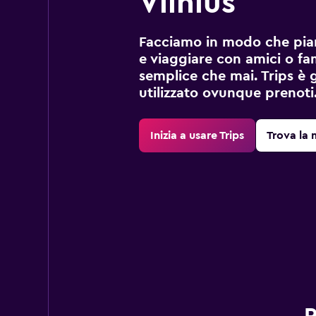
Vilnius
Facciamo in modo che pian
e viaggiare con amici o fami
semplice che mai. Trips è 
utilizzato ovunque prenoti
Inizia a usare Trips
Trova la 