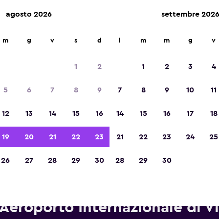
agosto 2026
settembre 202
m
g
v
s
d
l
m
m
g
v
Vincitrice del premio Migliore App di Viagg
d'Europa 2023
1
2
1
2
3
4
5
6
7
8
9
7
8
9
10
11
12
13
14
15
16
14
15
16
17
18
19
20
21
22
23
21
22
23
24
25
26
27
28
29
30
28
29
30
utonoleggi Avis in zona Aerop
Aeroporto Internazionale di Vi