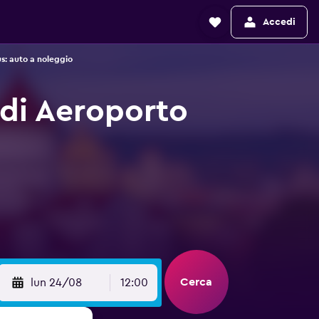
Accedi
us: auto a noleggio
 di Aeroporto
Cerca
lun 24/08
12:00