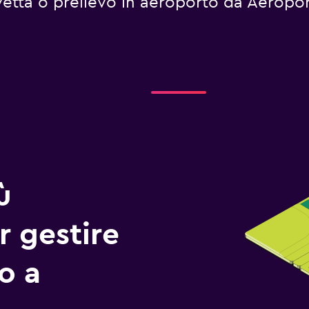
navetta o prelievo in aeroporto da Aeropo
ù
r gestire
io a