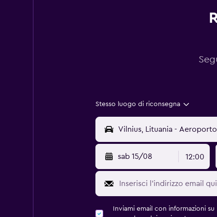
R
Segu
Stesso luogo di riconsegna
sab 15/08
12:00
Inviami email con informazioni su p