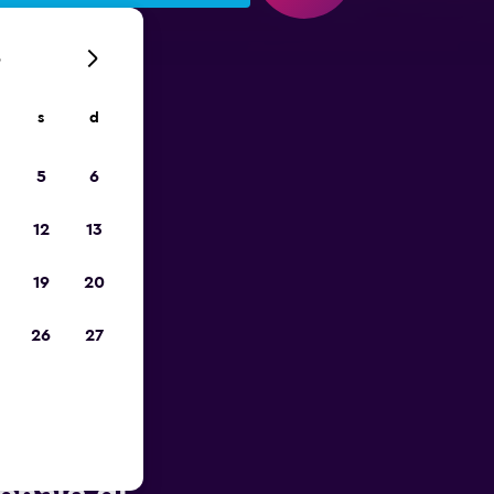
6
s
d
io
5
6
12
13
19
20
26
27
r in zona