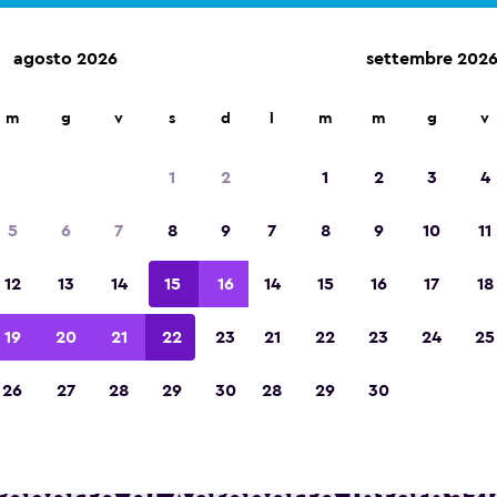
agosto 2026
settembre 202
m
g
v
s
d
l
m
m
g
v
Vincitrice del premio Migliore App di Viagg
d'Europa 2023
1
2
1
2
3
4
5
6
7
8
9
7
8
9
10
11
12
13
14
15
16
14
15
16
17
18
19
20
21
22
23
21
22
23
24
25
26
27
28
29
30
28
29
30
onoleggi Enterprise Rent-A-Ca