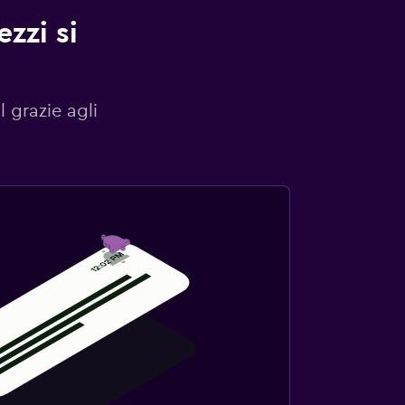
zzi si
l grazie agli