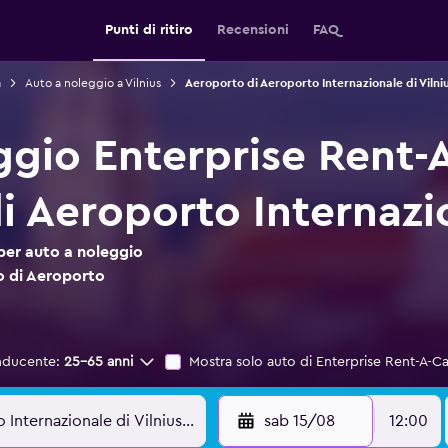
Punti di ritiro
Recensioni
FAQ
a
Auto a noleggio a Vilnius
Aeroporto di Aeroporto Internazionale di Vilni
ggio Enterprise Rent-
 Aeroporto Internazio
per auto a noleggio
o di Aeroporto
nducente:
25-65 anni
Mostra solo auto di Enterprise Rent-A-Ca
sab 15/08
12:00