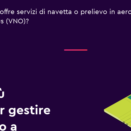
offre servizi di navetta o prelievo in a
ius (VNO)?
ù
r gestire
io a