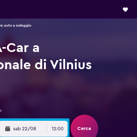
us: auto a noleggio
A-Car a
nale di Vilnius
r
Cerca
sab 22/08
12:00