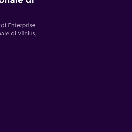
onale di
 di Enterprise
le di Vilnius,