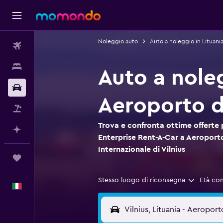
Noleggio auto
Auto a noleggio in Lituani
Voli
Soggiorni
Auto a nole
Noleggio auto
Aeroporto di
Pacchetti vacanze
Trova e confronta ottime offerte 
Fai piani con l'AI
Enterprise Rent-A-Car a Aeroport
Internazionale di Vilnius
Trips
Stesso luogo di riconsegna
Età co
Italiano