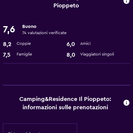
Pioppeto
Di base
Wi-Fi gratis
Buono
7,6
Aria condizionata
74 valutazioni verificate
8,2
6,0
Coppie
Amici
Esterno
7,5
8,0
Famiglie
Viaggiatori singoli
Giardino
Lavanderia
Servizio lavanderia
Ristoranti
Camping&Residence Il Pioppeto:
informazioni sulle prenotazioni
Bar/Lounge
Salute e sicurezza