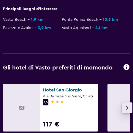
Principali luoghi d'interesse
Vasto Beach
1,9 km
Punta Penna Beach
10,3 km
Palazzo d'Avalos
3,9 km
Vasto Aqualand
8,1 km
Gli hotel di Vasto preferiti di momondo
Hotel San Giorgio
V.le Dalmazia, 138, Vasto, Chieti
3 stelle
7,6
117 €