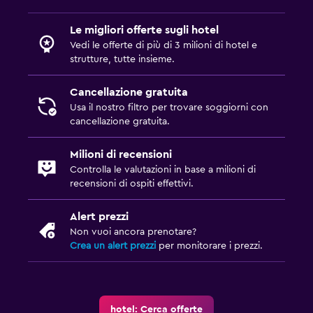
Lavanderia
Servizio stiro
Le migliori offerte sugli hotel
Vedi le offerte di più di 3 milioni di hotel e
Servizio lavanderia
strutture, tutte insieme.
Ferro e asse da stiro
Cancellazione gratuita
Usa il nostro filtro per trovare soggiorni con
Ristoranti
cancellazione gratuita.
Bollitore elettrico
Milioni di recensioni
Minibar
Controlla le valutazioni in base a milioni di
Ristorante
recensioni di ospiti effettivi.
Bar/Lounge
Alert prezzi
Non vuoi ancora prenotare?
Parcheggio e trasporti
Crea un alert prezzi
per monitorare i prezzi.
Parcheggio
Navetta aeroporto (supplemento)
Servizio navetta (a pagamento)
hotel: Cerca offerte