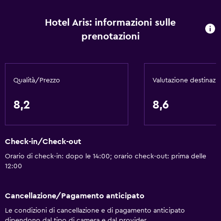
Armadietti
Hotel Aris: informazioni sulle
Telefono
prenotazioni
Vista sui monti
Vista sulla città
Deposito disponibile
Qualità/Prezzo
Valutazione destinazi
Di base
8,2
8,6
Wi-Fi gratis
Wi-Fi disponibile ovunque
Check-in/Check-out
Internet
Orario di check-in: dopo le 14:00; orario check-out: prima delle
Lenzuola
12:00
Asciugamani
Estintore
Cancellazione/Pagamento anticipato
Set di cortesia gratuito
Le condizioni di cancellazione e di pagamento anticipato
dipendono dal tipo di camera e dal provider.