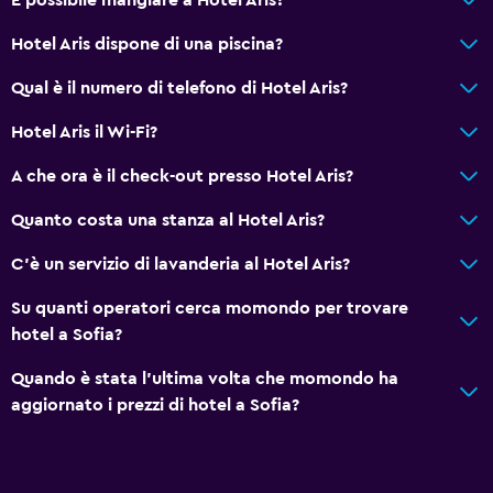
Check-in/check-out privato
Hotel Aris dispone di una piscina?
Reception 24h/24
Qual è il numero di telefono di Hotel Aris?
Accessibilità
Hotel Aris il Wi-Fi?
Intera unità accessibile ai disabili
A che ora è il check-out presso Hotel Aris?
Animali ammessi su richiesta. Potrebbero applicarsi
Quanto costa una stanza al Hotel Aris?
supplementi.
Ascensore
C'è un servizio di lavanderia al Hotel Aris?
Accessibile in ascensore
Su quanti operatori cerca momondo per trovare
Non fumatori
hotel a Sofia?
Cuscino non di piume
Quando è stata l'ultima volta che momondo ha
Piani superiori accessibili in ascensore
aggiornato i prezzi di hotel a Sofia?
Area fumatori