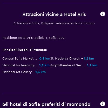
Bagno
WC accessibile
Attrazioni vicine a Hotel Aris
Doccia
Attrazioni a Sofia, Bulgaria, selezionate da momondo
Asciugacapelli
Toilette
Posizione Hotel Aris: Seliolu 1, Sofia 1202
Carta igienica
Bagno privato
Principali luoghi d'interesse
Central Sofia Market Hall
0,8 km
St. Nedelya Church
1,2 km
Stanza da letto
National Archaeological Museum
1,2 km
Amphitheatre of Serdica
1,2 km
Cuscino di piume
National Art Gallery
1,3 km
Presa elettrica vicino al letto
Divano-letto
Barra appendiabiti
Guardaroba o armadio
Gli hotel di Sofia preferiti di momondo