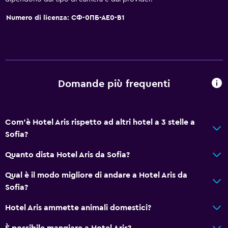
Shampoo
Numero di licenza: СФ-0ПБ-АЕ0-В1
Allarme antincendio
Riscaldamento
Bagnoschiuma
Aria condizionata
Domande più frequenti
Bidoni dei rifiuti
Servizi e comodità
Com'è Hotel Aris rispetto ad altri hotel a 3 stelle a
Servizio noleggio auto
Sofia?
Strutture per riunioni/ricevimenti
Quanto dista Hotel Aris da Sofia?
Sportello escursioni
Qual è il modo migliore di andare a Hotel Aris da
Accesso con chiave
Sofia?
Accesso con chiave magnetica
Hotel Aris ammette animali domestici?
Massaggio ai piedi
Check-out veloce
È possibile mangiare a Hotel Aris?