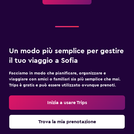
Media e intrattenimento
TV a schermo piatto
TV via cavo o satellitare
TV
Un modo più semplice per gestire
Spazio di lavoro
il tuo viaggio a Sofia
Fax/fotocopie
Facciamo in modo che pianificare, organizzare e
Scrivania
viaggiare con amici o familiari sia più semplice che mai.
Trips è gratis e può essere utilizzato ovunque prenoti.
Adatti alle famiglie
Inizia a usare Trips
Lettini disponibili
Spa
Trova la mia prenotazione
Massaggio