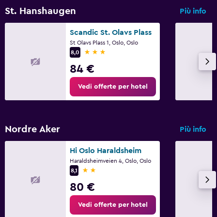
St. Hanshaugen
Più info
Scandic St. Olavs Plass
St Olavs Plass 1, Oslo, Oslo
3 stelle
8,0
84 €
Vedi offerte per hotel
Nordre Aker
Più info
Hi Oslo Haraldsheim
Haraldsheimveien 4, Oslo, Oslo
2 stelle
8,1
80 €
Vedi offerte per hotel