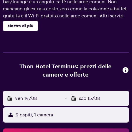
bar/lounge e un angolo caffè nelle aree comuni. Non
mancano gli extra a costo zero come la colazione a buffet
gratuita e il Wi-Fi gratuito nelle aree comuni. Altri servizi
includono una sala per riunioni, servizio di lavanderia e
Mostra di più
lavaggio a secco e una reception aperta 24 ore su 24.
Thon Hotel Terminus offre 154 sistemazioni con minibar e
casseforti in camera. I letti con materassi a doppio strato
sono preparati con biancheria da letto di alta qualità. Le TV
trasmettono canali via cavo. I bagni sono dotati di vasca o
doccia, set di cortesia gratuiti e asciugacapelli. Questo
Thon Hotel Terminus: prezzi delle
hotel di Oslo offre accesso wireless a Internet gratuito.
camere e offerte
Sono disponibili scrivania e telefono. Le camere sono
provviste di accessori per la preparazione di caffè/tè e
tende oscuranti. Le pulizie vengono eseguite tutti i giorni.
ven 14/08
-
sab 15/08
I servizi ricreativi di un hotel includono una palestra.
2 ospiti, 1 camera