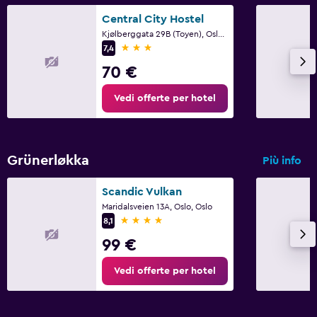
Central City Hostel
Kjølberggata 29B (Toyen), Oslo, Oslo
3 stelle
7,4
70 €
Vedi offerte per hotel
Grünerløkka
Più info
Scandic Vulkan
Maridalsveien 13A, Oslo, Oslo
4 stelle
8,1
99 €
Vedi offerte per hotel