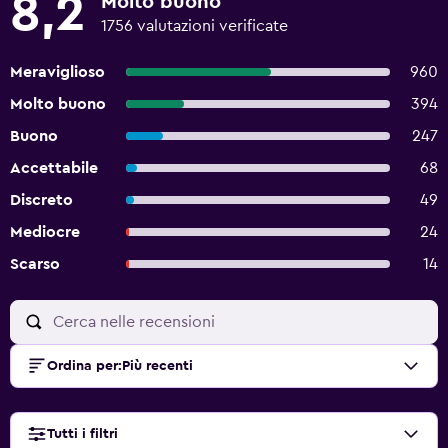
8,2
Molto buono
1756 valutazioni verificate
Meraviglioso
960
Molto buono
394
Buono
247
Accettabile
68
Discreto
49
Mediocre
24
Scarso
14
Ordina per
:
Più recenti
Tutti i filtri