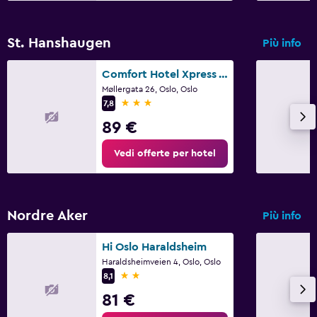
St. Hanshaugen
Più info
Comfort Hotel Xpress Youngstorget
Møllergata 26, Oslo, Oslo
3 stelle
7,8
89 €
Vedi offerte per hotel
Nordre Aker
Più info
Hi Oslo Haraldsheim
Haraldsheimveien 4, Oslo, Oslo
2 stelle
8,1
81 €