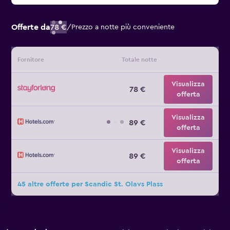
Offerte da
78 €
/
Prezzo a notte più conveniente
Fornitore
Totale notte
Visualizza
78 €
offerta
Visualizza
89 €
offerta
Visualizza
89 €
offerta
45 altre offerte per Scandic St. Olavs Plass