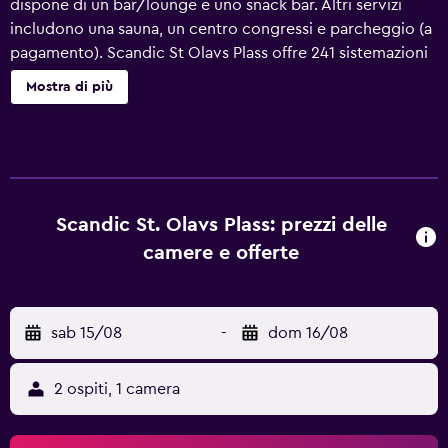
dispone di un bar/lounge e uno snack bar. Altri servizi
includono una sauna, un centro congressi e parcheggio (a
pagamento). Scandic St Olavs Plass offre 241 sistemazioni
con asciugacapelli e tende oscuranti. Le TV trasmettono
Mostra di più
canali in digitale. I bagni sono dotati di doccia. Le pulizie
vengono eseguite tutti i giorni. I servizi ricreativi di un
hotel includono una sauna e una palestra.
Scandic St. Olavs Plass: prezzi delle
camere e offerte
sab 15/08
-
dom 16/08
2 ospiti, 1 camera