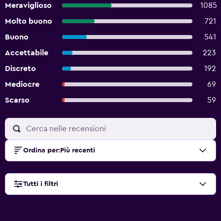
Meraviglioso
1085
Molto buono
721
Buono
541
Accettabile
223
Discreto
192
Mediocre
69
Scarso
59
Ordina per
:
Più recenti
Tutti i filtri