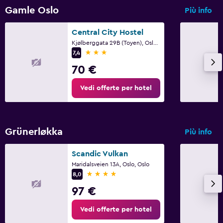
Gamle Oslo
Più info
Central City Hostel
Kjølberggata 29B (Toyen), Oslo, Oslo
3 stelle
7,4
70 €
Vedi offerte per hotel
Grünerløkka
Più info
Scandic Vulkan
Maridalsveien 13A, Oslo, Oslo
4 stelle
8,0
97 €
Vedi offerte per hotel